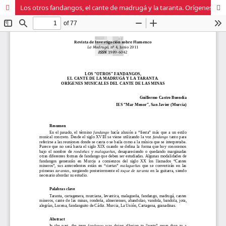
Los otros fandangos, el cante de madrugá y la taranta. Orígenes musicales del cante de las minas