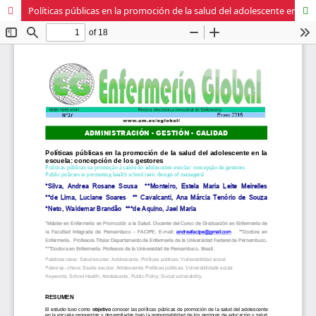
Políticas públicas en la promoción de la salud del adolescente en la escuela: concepción de los gestores