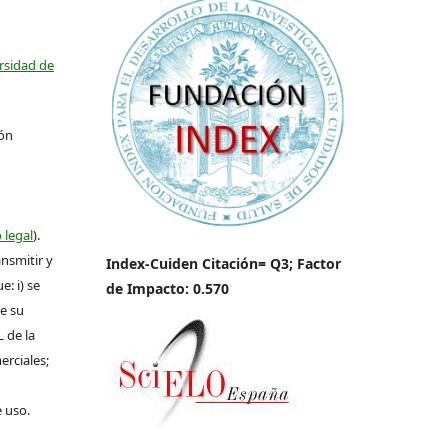
ersidad de
ión
 legal
).
ansmitir y
Index-Cuiden Citación= Q3; Factor
: i) se
de Impacto: 0.570
de su
L de la
erciales;
e uso.