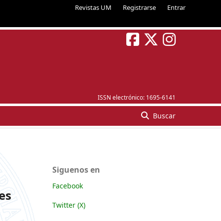
Revistas UM
Registrarse
Entrar
ISSN electrónico:
1695-6141
Buscar
Siguenos en
Facebook
es
Twitter (X)