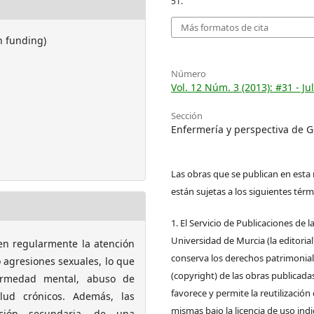
51.
Más formatos de cita
h funding)
Número
Vol. 12 Núm. 3 (2013): #31 - Jul
Sección
Enfermería y perspectiva de 
Las obras que se publican en esta 
están sujetas a los siguientes térm
1. El Servicio de Publicaciones de l
Universidad de Murcia (la editorial
en regularmente la atención
conserva los derechos patrimonia
 agresiones sexuales, lo que
(copyright) de las obras publicadas
ermedad mental, abuso de
favorece y permite la reutilización 
alud crónicos. Además, las
mismas bajo la licencia de uso ind
ción secundaria, de una