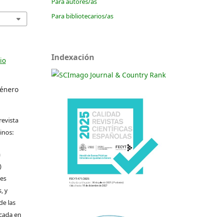
Para autores/as
Para bibliotecarios/as
Indexación
io
Género
revista
inos:
a
)
les
, y
de las
icada en