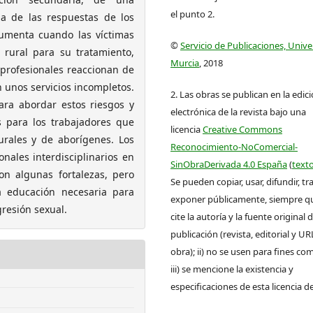
el punto 2.
da de las respuestas de los
aumenta cuando las víctimas
©
Servicio de Publicaciones, Univ
rural para su tratamiento,
Murcia
, 2018
 profesionales reaccionan de
n unos servicios incompletos.
2. Las obras se publican en la edic
ara abordar estos riesgos y
electrónica de la revista bajo una
 para los trabajadores que
licencia
Creative Commons
urales y de aborígenes. Los
Reconocimiento-NoComercial-
nales interdisciplinarios en
SinObraDerivada 4.0 España
(
texto
ron algunas fortalezas, pero
Se pueden copiar, usar, difundir, tr
a educación necesaria para
exponer públicamente, siempre que
resión sexual.
cite la autoría y la fuente original 
publicación (revista, editorial y UR
obra); ii) no se usen para fines com
iii) se mencione la existencia y
especificaciones de esta licencia d