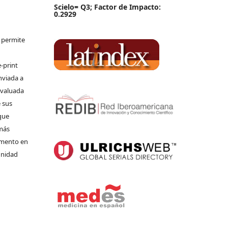
Scielo= Q3; Factor de Impacto:
0.2929
e permite
-print
nviada a
 evaluada
 sus
que
 más
umento en
unidad