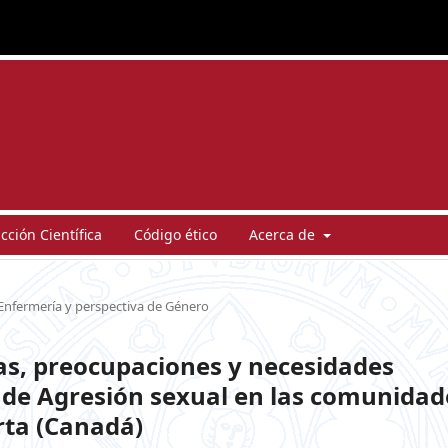
ción Científica
Código ético
Acerca de
Enfermería y perspectiva de Género
ezas, preocupaciones y necesidades
l de Agresión sexual en las comunidad
rta (Canadá)