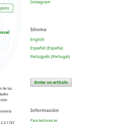
Instagram
glish)
Idioma
exual
English
Español (España)
Português (Portugal)
Enviar un artículo
ón de las
dades
esión
Información
ermería
Para lectores/as
12.3.1747