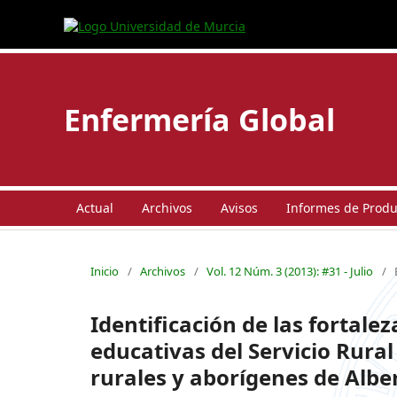
Enfermería Global
Actual
Archivos
Avisos
Informes de Produc
Inicio
/
Archivos
/
Vol. 12 Núm. 3 (2013): #31 - Julio
/
Identificación de las fortal
educativas del Servicio Rura
rurales y aborígenes de Albe