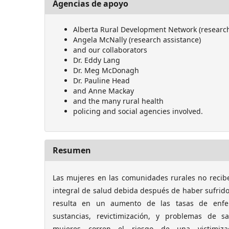
Agencias de apoyo
Alberta Rural Development Network (researc
Angela McNally (research assistance)
and our collaborators
Dr. Eddy Lang
Dr. Meg McDonagh
Dr. Pauline Head
and Anne Mackay
and the many rural health
policing and social agencies involved.
Resumen
Las mujeres en las comunidades rurales no recib
integral de salud debida después de haber sufrido
resulta en un aumento de las tasas de enf
sustancias, revictimización, y problemas de s
mujeres corren el riesgo de una victimiza