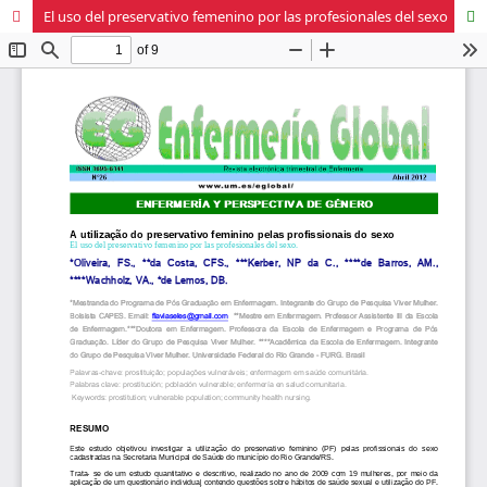
El uso del preservativo femenino por las profesionales del sexo