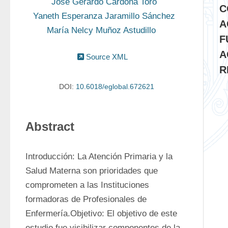
José Gerardo Cardona Toro
C
Yaneth Esperanza Jaramillo Sánchez
A
María Nelcy Muñoz Astudillo
F
A
Source XML
R
DOI:
10.6018/eglobal.672621
Abstract
Introducción: La Atención Primaria y la 
Salud Materna son prioridades que 
comprometen a las Instituciones 
formadoras de Profesionales de 
Enfermería.Objetivo: El objetivo de este 
estudio fue visibilizar componentes de la 