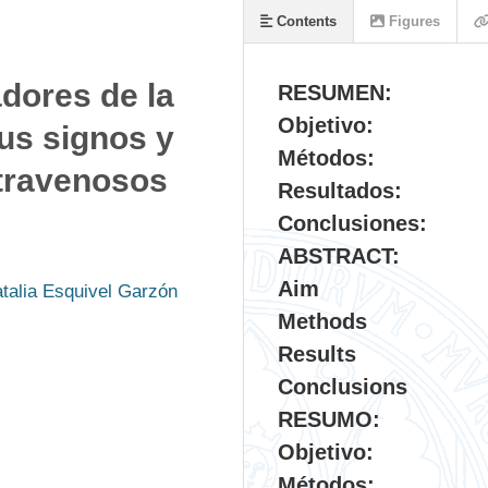
Contents
Figures
dores de la
RESUMEN:
Objetivo:
sus signos y
Métodos:
ntravenosos
Resultados:
Conclusiones:
ABSTRACT:
Aim
talia Esquivel Garzón
Methods
Results
Conclusions
RESUMO:
Objetivo:
Métodos: