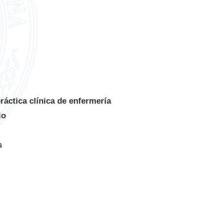
ráctica clínica de enfermería
io
s