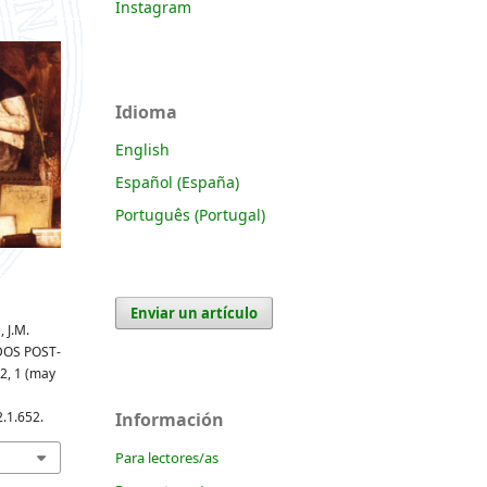
Instagram
Idioma
English
Español (España)
Português (Portugal)
Enviar un artículo
 J.M.
OS POST-
 2, 1 (may
Información
2.1.652.
Para lectores/as