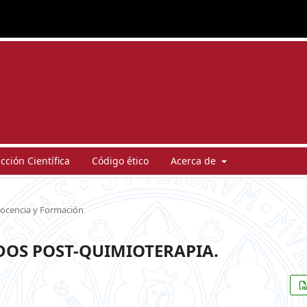
ción Científica
Código ético
Acerca de
ocencia y Formación
OS POST-QUIMIOTERAPIA.