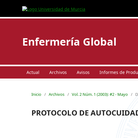
Enfermería Global
Actual
Archivos
Avisos
Informes de Produc
Inicio
/
Archivos
/
Vol. 2 Núm. 1 (2003): #2 - Mayo
/
D
PROTOCOLO DE AUTOCUIDAD