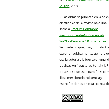
Murcia
, 2018
2. Las obras se publican en la edic
electrónica de la revista bajo una
licencia
Creative Commons
Reconocimiento-NoComercial-
SinObraDerivada 4.0 España
(
texto
Se pueden copiar, usar, difundir, tr
exponer públicamente, siempre que
cite la autoría y la fuente original 
publicación (revista, editorial y UR
obra); ii) no se usen para fines com
iii) se mencione la existencia y
especificaciones de esta licencia d