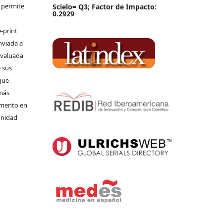
e permite
Scielo= Q3; Factor de Impacto:
0.2929
-print
nviada a
 evaluada
 sus
que
 más
umento en
unidad