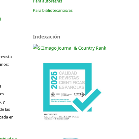
Para autores/as
Para bibliotecarios/as
o
Indexación
revista
inos:
a
)
les
, y
de las
icada en
ersidad de