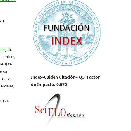
ión
 legal
).
ansmitir y
: i) se
de su
Index-Cuiden Citación= Q3; Factor
L de la
de Impacto: 0.570
erciales;
e uso.