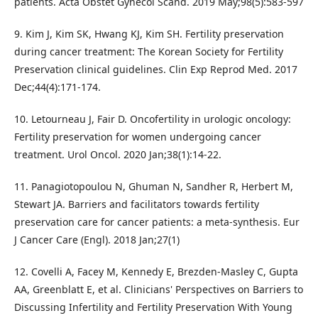
patients. Acta Obstet Gynecol Scand. 2019 May;98(5):583-597
9. Kim J, Kim SK, Hwang KJ, Kim SH. Fertility preservation
during cancer treatment: The Korean Society for Fertility
Preservation clinical guidelines. Clin Exp Reprod Med. 2017
Dec;44(4):171-174.
10. Letourneau J, Fair D. Oncofertility in urologic oncology:
Fertility preservation for women undergoing cancer
treatment. Urol Oncol. 2020 Jan;38(1):14-22.
11. Panagiotopoulou N, Ghuman N, Sandher R, Herbert M,
Stewart JA. Barriers and facilitators towards fertility
preservation care for cancer patients: a meta-synthesis. Eur
J Cancer Care (Engl). 2018 Jan;27(1)
12. Covelli A, Facey M, Kennedy E, Brezden-Masley C, Gupta
AA, Greenblatt E, et al. Clinicians' Perspectives on Barriers to
Discussing Infertility and Fertility Preservation With Young