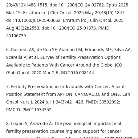
20;43(12):1488-1515. doi: 10.1200/JCO-24-02782. Epub 2025
Mar 19. Erratum in: J Clin Oncol. 2025 May 20;43(15):1847.
doi: 10.1200/JCO-25-00662. Erratum in: J Clin Oncol. 2025
Aug;43(22):2553. doi: 10.1200/JCO-25-01373. PMID:
40106739.
6. Rashedi AS, de Roo SF, Ataman LM, Edmonds ME, Silva AA,
Scarella A, et al. Survey of Fertility Preservation Options
Available to Patients With Cancer Around the Globe. JCO
Glob Oncol. 2020 Mar 2;6:JGO.2016.008144.
7. Fertility Preservation in Individuals with Cancer: A Joint
Position Statement from APHON, CANO/ACIO, and ONS. Can
Oncol Nurs J. 2024 Jul 1;34(3):421-426. PMID: 39502092;
PMCID: PMC11534352.
8. Logan S, Anazodo A. The psychological importance of
fertility preservation counseling and support for cancer