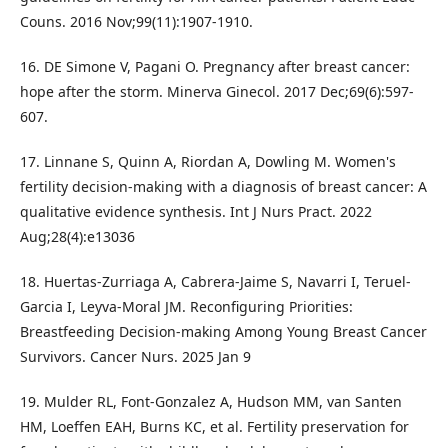
Couns. 2016 Nov;99(11):1907-1910.
16. DE Simone V, Pagani O. Pregnancy after breast cancer:
hope after the storm. Minerva Ginecol. 2017 Dec;69(6):597-
607.
17. Linnane S, Quinn A, Riordan A, Dowling M. Women's
fertility decision-making with a diagnosis of breast cancer: A
qualitative evidence synthesis. Int J Nurs Pract. 2022
Aug;28(4):e13036
18. Huertas-Zurriaga A, Cabrera-Jaime S, Navarri I, Teruel-
Garcia I, Leyva-Moral JM. Reconfiguring Priorities:
Breastfeeding Decision-making Among Young Breast Cancer
Survivors. Cancer Nurs. 2025 Jan 9
19. Mulder RL, Font-Gonzalez A, Hudson MM, van Santen
HM, Loeffen EAH, Burns KC, et al. Fertility preservation for