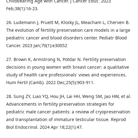
Childbearing Age with Cancer. J Cancer Educ. 2023
Feb;38(1):16-23.
26. Ludemann J, Pruett M, Klosky JL, Meacham L, Cherven B.
The evolution of fertility preservation care models in a large
pediatric cancer and blood disorders center. Pediatr Blood
Cancer. 2023 Jan;70(1):e30052
27. Brown K, Armstrong N, Potdar N. Fertility preservation
decisions in young women with breast cancer: a qualitative
study of health care professionals' views and experiences.
Hum Fertil (Camb). 2022 Dec;25(5):903-911.
28. Sung ZY, Liao YQ, Hou JH, Lai HH, Weng SM, Jao HW, et al.
Advancements in fertility preservation strategies for
pediatric male cancer patients: a review of cryopreservation
and transplantation of immature testicular tissue. Reprod
Biol Endocrinol. 2024 Apr 18;22(1):47.