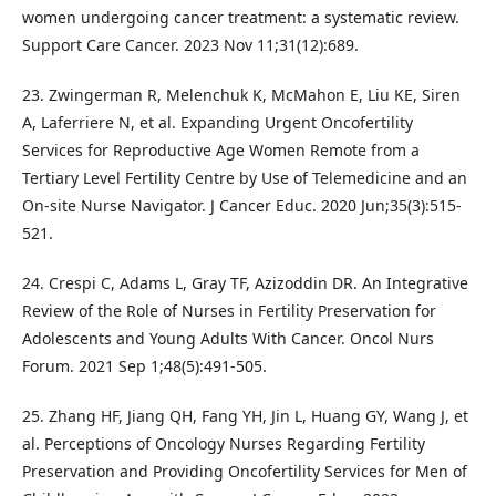
women undergoing cancer treatment: a systematic review.
Support Care Cancer. 2023 Nov 11;31(12):689.
23. Zwingerman R, Melenchuk K, McMahon E, Liu KE, Siren
A, Laferriere N, et al. Expanding Urgent Oncofertility
Services for Reproductive Age Women Remote from a
Tertiary Level Fertility Centre by Use of Telemedicine and an
On-site Nurse Navigator. J Cancer Educ. 2020 Jun;35(3):515-
521.
24. Crespi C, Adams L, Gray TF, Azizoddin DR. An Integrative
Review of the Role of Nurses in Fertility Preservation for
Adolescents and Young Adults With Cancer. Oncol Nurs
Forum. 2021 Sep 1;48(5):491-505.
25. Zhang HF, Jiang QH, Fang YH, Jin L, Huang GY, Wang J, et
al. Perceptions of Oncology Nurses Regarding Fertility
Preservation and Providing Oncofertility Services for Men of