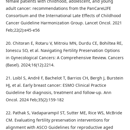
female patients with childhood, adolescent, and young
adult cancer: recommendations from the PanCareLIFE
Consortium and the International Late Effects of Childhood
Cancer Guideline Harmonization Group. Lancet Oncol. 2021
Feb;22(2):e45-e56
20. Chitoran E, Rotaru V, Mitroiu MN, Durdu CE, Bohiltea RE,
Ionescu SO, et al. Navigating Fertility Preservation Options
in Gynecological Cancers: A Comprehensive Review. Cancers
(Basel). 2024;16(12):2214.
21. Loibl S, André F, Bachelot T, Barrios CH, Bergh J, Burstein
HJ, et al. Early breast cancer: ESMO Clinical Practice
Guideline for diagnosis, treatment and follow-up. Ann
Oncol. 2024 Feb;35(2):159-182
22. Pathak S, Vadaparampil ST, Sutter ME, Rice WS, McBride
CM. Evaluating fertility preservation interventions for
alignment with ASCO Guidelines for reproductive aged