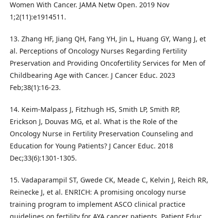
Women With Cancer. JAMA Netw Open. 2019 Nov
1;2(11):e1914511.
13. Zhang HF, Jiang QH, Fang YH, Jin L, Huang GY, Wang J, et
al. Perceptions of Oncology Nurses Regarding Fertility
Preservation and Providing Oncofertility Services for Men of
Childbearing Age with Cancer. J Cancer Educ. 2023
Feb;38(1):16-23.
14. Keim-Malpass J, Fitzhugh HS, Smith LP, Smith RP,
Erickson J, Douvas MG, et al. What is the Role of the
Oncology Nurse in Fertility Preservation Counseling and
Education for Young Patients? J Cancer Educ. 2018
Dec;33(6):1301-1305.
15. Vadaparampil ST, Gwede CK, Meade C, Kelvin J, Reich RR,
Reinecke J, et al. ENRICH: A promising oncology nurse
training program to implement ASCO clinical practice
guidelines on fertility for AYA cancer patients. Patient Educ