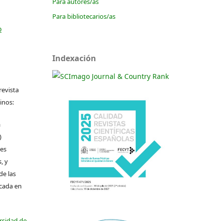
Para autores/as
Para bibliotecarios/as
o
Indexación
revista
inos:
a
)
les
, y
de las
icada en
ersidad de