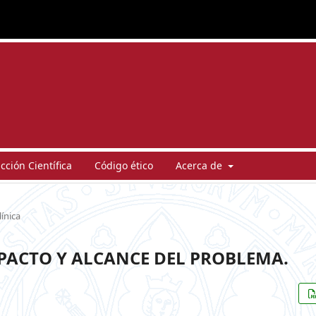
ción Científica
Código ético
Acerca de
línica
MPACTO Y ALCANCE DEL PROBLEMA.