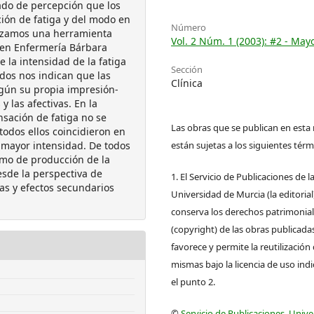
ado de percepción que los
ión de fatiga y del modo en
Número
ilizamos una herramienta
Vol. 2 Núm. 1 (2003): #2 - May
 en Enfermería Bárbara
 la intensidad de la fatiga
Sección
idos nos indican que las
Clínica
gún su propia impresión-
 y las afectivas. En la
nsación de fatiga no se
Las obras que se publican en esta 
todos ellos coincidieron en
 mayor intensidad. De todos
están sujetas a los siguientes térm
smo de producción de la
esde la perspectiva de
1. El Servicio de Publicaciones de l
mas y efectos secundarios
Universidad de Murcia (la editorial
conserva los derechos patrimonia
(copyright) de las obras publicadas
favorece y permite la reutilización 
mismas bajo la licencia de uso ind
el punto 2.
©
Servicio de Publicaciones, Univ