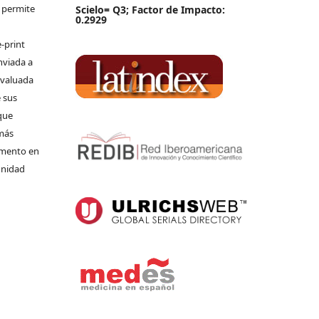
e permite
Scielo= Q3; Factor de Impacto:
0.2929
-print
nviada a
 evaluada
 sus
que
 más
umento en
unidad