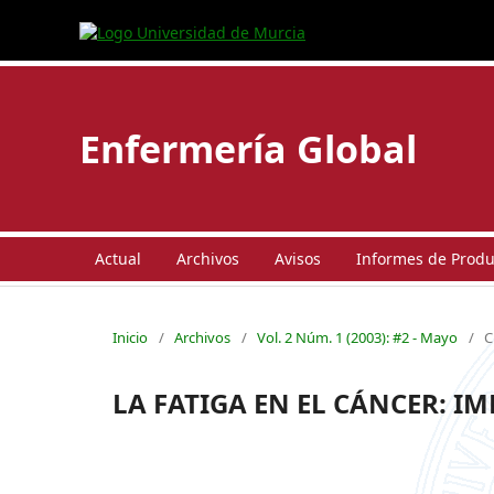
Enfermería Global
Actual
Archivos
Avisos
Informes de Produc
Inicio
/
Archivos
/
Vol. 2 Núm. 1 (2003): #2 - Mayo
/
C
LA FATIGA EN EL CÁNCER: I