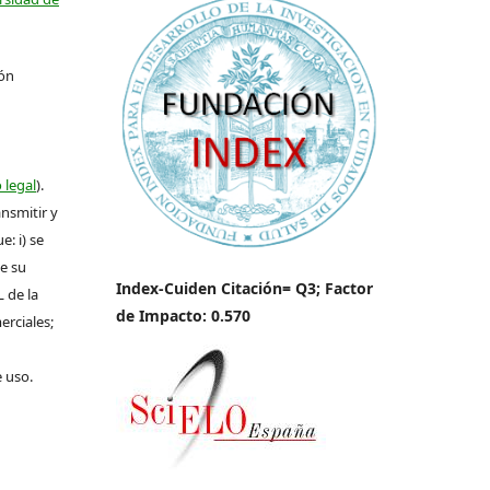
ión
 legal
).
ansmitir y
: i) se
de su
Index-Cuiden Citación= Q3; Factor
L de la
de Impacto: 0.570
erciales;
e uso.