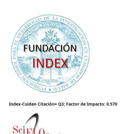
Index-Cuiden Citación= Q3; Factor de Impacto: 0.570