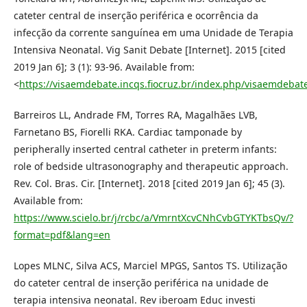
cateter central de inserção periférica e ocorrência da
infecção da corrente sanguínea em uma Unidade de Terapia
Intensiva Neonatal. Vig Sanit Debate [Internet]. 2015 [cited
2019 Jan 6]; 3 (1): 93-96. Available from:
<
https://visaemdebate.incqs.fiocruz.br/index.php/visaemdebate
Barreiros LL, Andrade FM, Torres RA, Magalhães LVB,
Farnetano BS, Fiorelli RKA. Cardiac tamponade by
peripherally inserted central catheter in preterm infants:
role of bedside ultrasonography and therapeutic approach.
Rev. Col. Bras. Cir. [Internet]. 2018 [cited 2019 Jan 6]; 45 (3).
Available from:
https://www.scielo.br/j/rcbc/a/VmrntXcvCNhCvbGTYKTbsQv/?
format=pdf&lang=en
Lopes MLNC, Silva ACS, Marciel MPGS, Santos TS. Utilização
do cateter central de inserção periférica na unidade de
terapia intensiva neonatal. Rev iberoam Educ investi