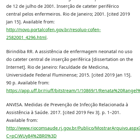
de 12 de julho de 2001. Inserção de cateter periférico
central pelos enfermeiros. Rio de Janeiro; 2001. [cited 2019
Jan 15]. Available from:
http://novo.portalcofen.gov.br/resoluo-cofen-
2582001_4296.html
.
Birindiba RR. A assistência de enfermagem neonatal no uso
do cateter central de inserção periférica [dissertation on the
Internet]. Rio de Janeiro: Faculdade de Medicina,
Universidade Federal Fluminense; 2015. [cited 2019 Jan 15].
90 p. Available from:
https://app.uff.br/riuff/bitstream/1/10869/1/Renata%20Rang
ANVISA. Medidas de Prevenção de Infecção Relacionada à
Assistência à Saúde. 2017. [cited 2019 Fev 3]. p. 1–201.
Available from:
http://www.riocomsaude.rj.gov.br/Publico/MostrarArquivo.aspx
C=pCiWUy84%2BR0%3D