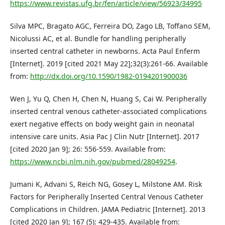
https://www.revistas.ufg.br/fen/article/view/56923/34995
Silva MPC, Bragato AGC, Ferreira DO, Zago LB, Toffano SEM,
Nicolussi AC, et al. Bundle for handling peripherally
inserted central catheter in newborns. Acta Paul Enferm
[Internet]. 2019 [cited 2021 May 22];32(3):261-66. Available
from:
http://dx.doi.org/10.1590/1982-0194201900036
Wen J, Yu Q, Chen H, Chen N, Huang S, Cai W. Peripherally
inserted central venous catheter-associated complications
exert negative effects on body weight gain in neonatal
intensive care units. Asia Pac J Clin Nutr [Internet]. 2017
[cited 2020 Jan 9]; 26: 556-559. Available from:
https://www.ncbi.nlm.nih.gov/pubmed/28049254
.
Jumani K, Advani S, Reich NG, Gosey L, Milstone AM. Risk
Factors for Peripherally Inserted Central Venous Catheter
Complications in Children. JAMA Pediatric [Internet]. 2013
[cited 2020 Jan 9]; 167 (5): 429-435. Available from: