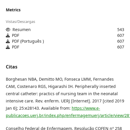
Metrics
Vistas/Descargas
Resumen
543
PDF
607
PDF (Português )
607
PDF
607
Citas
Borghesan NBA, Demitto MO, Fonseca LMM, Fernandes
CAM, Costenaro RGS, Higarashi IH. Peripherally inserted
central catheter: practics of nursing team in the neonatal
intensive care. Rev. enferm. UERJ [Internet]. 2017 [cited 2019
Jan 6]; 25:e28143. Available from:
https://www.e-
publicacoes.uerj.br/index.php/enfermagemuerj/article/view/2
Conselho Federal de Enfermagem. Resolução COFEN nº 258