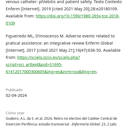
venous catheter: phlebitis and patient safety. Texto Contexto
Enferm [Internet]. 2019 [cited 2021 May 20];28:e20180109.
Available from:
https://doi.org/10.1590/1980-265x-tce-2018-
0109
Figueiredo ML, D’innocenzo M. Adverse events related to
pratical assistence: an integrative review Enferm Global
[Internet]. 2017 [cited 2021 May 21];16(47):636-50. Available
from:
https://scielo.isciii.es/scielo.php?
script=sci_arttext&pid=S1695-
61412017000300605&lng=es&nrm=iso&tlng=en
.
Publicado
02-04-2024
Cómo citar
Godeiro, A.L. da S. et al. 2024. Retiro no electivo del Catéter Central de
Inserción Periférica: estudio transversal .
Enfermería Global
. 23, 2 (abr.