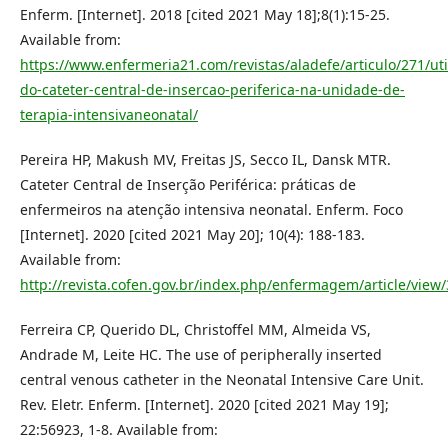
Enferm. [Internet]. 2018 [cited 2021 May 18];8(1):15-25.
Available from:
https://www.enfermeria21.com/revistas/aladefe/articulo/271/uti
do-cateter-central-de-insercao-periferica-na-unidade-de-
terapia-intensivaneonatal/
Pereira HP, Makush MV, Freitas JS, Secco IL, Dansk MTR.
Cateter Central de Inserção Periférica: práticas de
enfermeiros na atenção intensiva neonatal. Enferm. Foco
[Internet]. 2020 [cited 2021 May 20]; 10(4): 188-183.
Available from:
http://revista.cofen.gov.br/index.php/enfermagem/article/view
Ferreira CP, Querido DL, Christoffel MM, Almeida VS,
Andrade M, Leite HC. The use of peripherally inserted
central venous catheter in the Neonatal Intensive Care Unit.
Rev. Eletr. Enferm. [Internet]. 2020 [cited 2021 May 19];
22:56923, 1-8. Available from: