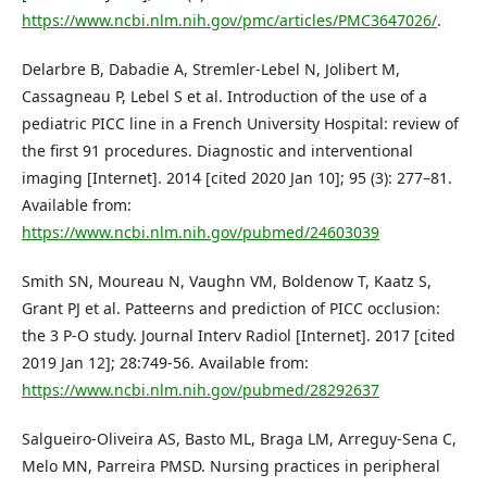
https://www.ncbi.nlm.nih.gov/pmc/articles/PMC3647026/
.
Delarbre B, Dabadie A, Stremler-Lebel N, Jolibert M,
Cassagneau P, Lebel S et al. Introduction of the use of a
pediatric PICC line in a French University Hospital: review of
the first 91 procedures. Diagnostic and interventional
imaging [Internet]. 2014 [cited 2020 Jan 10]; 95 (3): 277–81.
Available from:
https://www.ncbi.nlm.nih.gov/pubmed/24603039
Smith SN, Moureau N, Vaughn VM, Boldenow T, Kaatz S,
Grant PJ et al. Patteerns and prediction of PICC occlusion:
the 3 P-O study. Journal Interv Radiol [Internet]. 2017 [cited
2019 Jan 12]; 28:749-56. Available from:
https://www.ncbi.nlm.nih.gov/pubmed/28292637
Salgueiro-Oliveira AS, Basto ML, Braga LM, Arreguy-Sena C,
Melo MN, Parreira PMSD. Nursing practices in peripheral