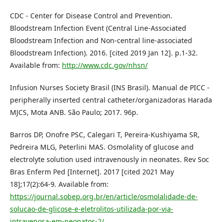
CDC - Center for Disease Control and Prevention.
Bloodstream Infection Event (Central Line-Associated
Bloodstream Infection and Non-central line-associated
Bloodstream Infection). 2016. [cited 2019 Jan 12]. p.1-32.
Available from:
http://www.cdc.gov/nhsn/
Infusion Nurses Society Brasil (INS Brasil). Manual de PICC -
peripherally inserted central catheter/organizadoras Harada
MJCS, Mota ANB. São Paulo; 2017. 96p.
Barros DP, Onofre PSC, Calegari T, Pereira-Kushiyama SR,
Pedreira MLG, Peterlini MAS. Osmolality of glucose and
electrolyte solution used intravenously in neonates. Rev Soc
Bras Enferm Ped [Internet]. 2017 [cited 2021 May
18];17(2):64-9. Available from:
https://journal.sobep.org.br/en/article/osmolalidade-de-
solucao-de-glicose-e-eletrolitos-utilizada-por-via-
intravenosa-em-neonatos-2/