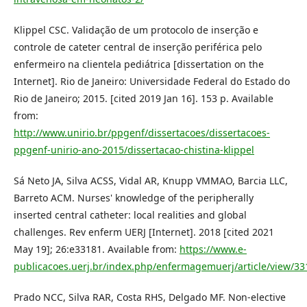
Klippel CSC. Validação de um protocolo de inserção e
controle de cateter central de inserção periférica pelo
enfermeiro na clientela pediátrica [dissertation on the
Internet]. Rio de Janeiro: Universidade Federal do Estado do
Rio de Janeiro; 2015. [cited 2019 Jan 16]. 153 p. Available
from:
http://www.unirio.br/ppgenf/dissertacoes/dissertacoes-
ppgenf-unirio-ano-2015/dissertacao-chistina-klippel
Sá Neto JA, Silva ACSS, Vidal AR, Knupp VMMAO, Barcia LLC,
Barreto ACM. Nurses' knowledge of the peripherally
inserted central catheter: local realities and global
challenges. Rev enferm UERJ [Internet]. 2018 [cited 2021
May 19]; 26:e33181. Available from:
https://www.e-
publicacoes.uerj.br/index.php/enfermagemuerj/article/view/3
Prado NCC, Silva RAR, Costa RHS, Delgado MF. Non-elective