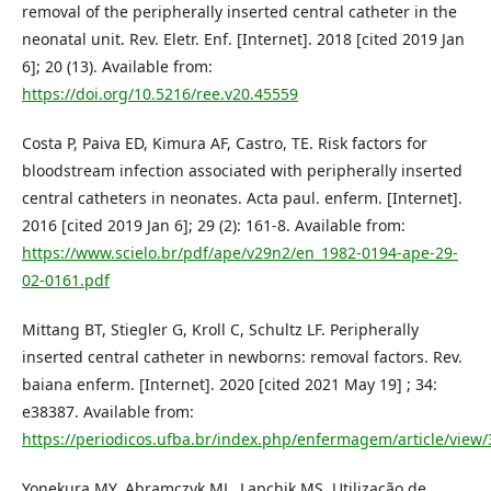
removal of the peripherally inserted central catheter in the
neonatal unit. Rev. Eletr. Enf. [Internet]. 2018 [cited 2019 Jan
6]; 20 (13). Available from:
https://doi.org/10.5216/ree.v20.45559
Costa P, Paiva ED, Kimura AF, Castro, TE. Risk factors for
bloodstream infection associated with peripherally inserted
central catheters in neonates. Acta paul. enferm. [Internet].
2016 [cited 2019 Jan 6]; 29 (2): 161-8. Available from:
https://www.scielo.br/pdf/ape/v29n2/en_1982-0194-ape-29-
02-0161.pdf
Mittang BT, Stiegler G, Kroll C, Schultz LF. Peripherally
inserted central catheter in newborns: removal factors. Rev.
baiana enferm. [Internet]. 2020 [cited 2021 May 19] ; 34:
e38387. Available from:
https://periodicos.ufba.br/index.php/enfermagem/article/view
Yonekura MY, Abramczyk ML, Lapchik MS. Utilização de