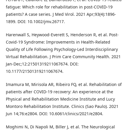
fatigue: Which role for rehabilitation in post-COVID-19
patients? A case series. J Med Virol. 2021 Apr;93(4):1896-
1899. DOI: 10.1002/jmv.26717.
Harenwall S, Heywood-Everett S, Henderson R, et al. Post-
Covid-19 Syndrome: Improvements in Health-Related
Quality of Life Following Psychology-Led Interdisciplinary
Virtual Rehabilitation. J Prim Care Community Health. 2021
Jan-Dec;12:21501319211067674. DOI:
10.1177/21501319211067674.
Imamura M, Mirisola AR, Ribeiro FQ, et al. Rehabilitation of
patients after COVID-19 recovery: An experience at the
Physical and Rehabilitation Medicine Institute and Lucy
Montoro Rehabilitation Institute. Clinics (Sao Paulo). 2021
Jun 14;76:e2804. DOI: 10.6061/clinics/2021/e2804.
Moghimi N, Di Napoli M, Biller J, et al. The Neurological