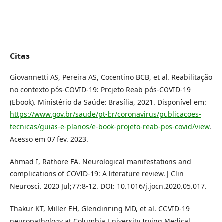
Citas
Giovannetti AS, Pereira AS, Cocentino BCB, et al. Reabilitação
no contexto pós-COVID-19: Projeto Reab pós-COVID-19
(Ebook). Ministério da Saúde: Brasília, 2021. Disponível em:
https://www.gov.br/saude/pt-br/coronavirus/publicacoes-
tecnicas/guias-e-planos/e-book-projeto-reab-pos-covid/view
.
Acesso em 07 fev. 2023.
Ahmad I, Rathore FA. Neurological manifestations and
complications of COVID-19: A literature review. J Clin
Neurosci. 2020 Jul;77:8-12. DOI: 10.1016/j.jocn.2020.05.017.
Thakur KT, Miller EH, Glendinning MD, et al. COVID-19
neuropathology at Columbia University Irving Medical