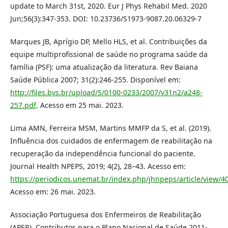
update to March 31st, 2020. Eur J Phys Rehabil Med. 2020
Jun;56(3):347-353. DOI: 10.23736/S1973-9087.20.06329-7
Marques JB, Aprígio DP, Mello HLS, et al. Contribuições da
equipe multiprofissional de saúde no programa saúde da
família (PSF): uma atualização da literatura. Rev Baiana
Saúde Pública 2007; 31(2):246-255. Disponível em:
http://files.bvs.br/upload/S/0100-0233/2007/v31n2/a248-
257.pdf
. Acesso em 25 mai. 2023.
Lima AMN, Ferreira MSM, Martins MMFP da S, et al. (2019).
Influência dos cuidados de enfermagem de reabilitação na
recuperação da independência funcional do paciente.
Journal Health NPEPS, 2019; 4(2), 28–43. Acesso em:
https://periodicos.unemat.br/index.php/jhnpeps/article/view/4
Acesso em: 26 mai. 2023.
Associação Portuguesa dos Enfermeiros de Reabilitação
(APER). Contributos para o Plano Nacional de Saúde 2011-