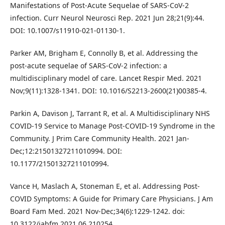
Manifestations of Post-Acute Sequelae of SARS-CoV-2
infection. Curr Neurol Neurosci Rep. 2021 Jun 28;21(9):44.
DOI: 10.1007/s11910-021-01130-1.
Parker AM, Brigham E, Connolly B, et al. Addressing the
post-acute sequelae of SARS-CoV-2 infection: a
multidisciplinary model of care. Lancet Respir Med. 2021
Nov;9(11):1328-1341. DOI: 10.1016/S2213-2600(21)00385-4.
Parkin A, Davison J, Tarrant R, et al. A Multidisciplinary NHS
COVID-19 Service to Manage Post-COVID-19 Syndrome in the
Community. J Prim Care Community Health. 2021 Jan-
Dec;12:21501327211010994. DOI:
10.1177/21501327211010994.
Vance H, Maslach A, Stoneman E, et al. Addressing Post-
COVID Symptoms: A Guide for Primary Care Physicians. J Am
Board Fam Med. 2021 Nov-Dec;34(6):1229-1242. doi:
10.3122/jabfm.2021.06.210254.