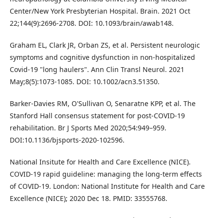
Center/New York Presbyterian Hospital. Brain. 2021 Oct
22;144(9):2696-2708. DOI: 10.1093/brain/awab148.
Graham EL, Clark JR, Orban ZS, et al. Persistent neurologic
symptoms and cognitive dysfunction in non-hospitalized
Covid-19 "long haulers". Ann Clin Transl Neurol. 2021
May;8(5):1073-1085. DOI: 10.1002/acn3.51350.
Barker-Davies RM, O'Sullivan O, Senaratne KPP, et al. The
Stanford Hall consensus statement for post-COVID-19
rehabilitation. Br J Sports Med 2020;54:949–959.
DOI:10.1136/bjsports-2020-102596.
National Insitute for Health and Care Excellence (NICE).
COVID-19 rapid guideline: managing the long-term effects
of COVID-19. London: National Institute for Health and Care
Excellence (NICE); 2020 Dec 18. PMID: 33555768.