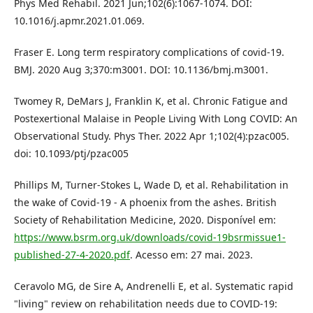
Phys Med Rehabil. 2021 Jun;102(6):1067-1074. DOI:
10.1016/j.apmr.2021.01.069.
Fraser E. Long term respiratory complications of covid-19.
BMJ. 2020 Aug 3;370:m3001. DOI: 10.1136/bmj.m3001.
Twomey R, DeMars J, Franklin K, et al. Chronic Fatigue and
Postexertional Malaise in People Living With Long COVID: An
Observational Study. Phys Ther. 2022 Apr 1;102(4):pzac005.
doi: 10.1093/ptj/pzac005
Phillips M, Turner-Stokes L, Wade D, et al. Rehabilitation in
the wake of Covid-19 - A phoenix from the ashes. British
Society of Rehabilitation Medicine, 2020. Disponível em:
https://www.bsrm.org.uk/downloads/covid-19bsrmissue1-
published-27-4-2020.pdf
. Acesso em: 27 mai. 2023.
Ceravolo MG, de Sire A, Andrenelli E, et al. Systematic rapid
"living" review on rehabilitation needs due to COVID-19: