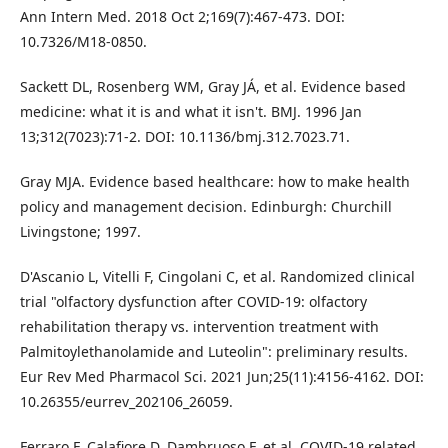
Ann Intern Med. 2018 Oct 2;169(7):467-473. DOI:
10.7326/M18-0850.
Sackett DL, Rosenberg WM, Gray JÁ, et al. Evidence based
medicine: what it is and what it isn't. BMJ. 1996 Jan
13;312(7023):71-2. DOI: 10.1136/bmj.312.7023.71.
Gray MJA. Evidence based healthcare: how to make health
policy and management decision. Edinburgh: Churchill
Livingstone; 1997.
D'Ascanio L, Vitelli F, Cingolani C, et al. Randomized clinical
trial "olfactory dysfunction after COVID-19: olfactory
rehabilitation therapy vs. intervention treatment with
Palmitoylethanolamide and Luteolin": preliminary results.
Eur Rev Med Pharmacol Sci. 2021 Jun;25(11):4156-4162. DOI:
10.26355/eurrev_202106_26059.
Ferraro F, Calafiore D, Dambruoso F, et al. COVID-19 related