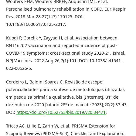
Wouters EFM, Wouters BBREF, Augustin IML, et al.
Personalised pulmonary rehabilitation in COPD. Eur Respir
Rev. 2018 Mar 28;27(147):170125. DOI:
10.1183/16000617.0125-2017.
Kuodi P, Gorelik Y, Zayyad H, et al. Association between
BNT162b2 vaccination and reported incidence of post-
COVID-19 symptoms: cross-sectional study 2020-21, Israel.
NPJ Vaccines. 2022 Aug 26;7(1):101. DOI: 10.1038/s41541-
022-00526-5.
Cordeiro L, Baldini Soares C. Revisão de escopo:
potencialidades para a síntese de metodologias utilizadas
em pesquisa primária qualitativa. bis [Internet]. 31º de
dezembro de 2020 [citado 28º de maio de 2023];20(2):37-43.
DOI:
https://doi.org/10.52753/bis.2019.v20.34471
.
Tricco AC, Lillie E, Zarin W, et al. PRISMA Extension for
Scoping Reviews (PRISMA-ScR): Checklist and Explanation.