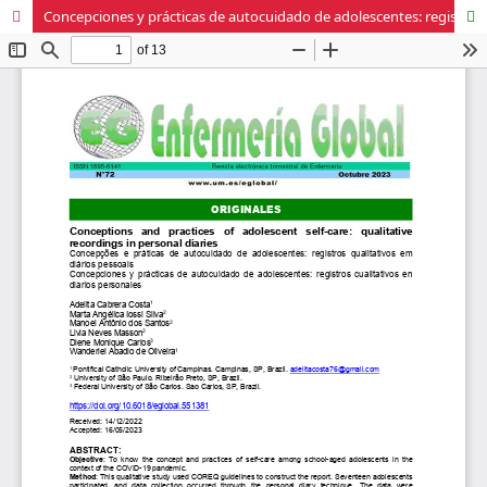
Concepciones y prácticas de autocuidado de adolescentes: registros cualitativos en diarios personales