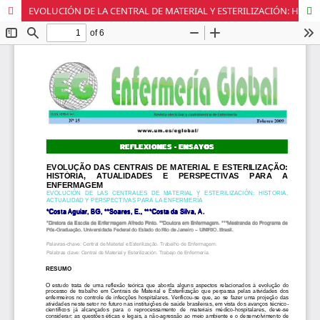
EVOLUCIÓN DE LA CENTRAL DE MATERIAL Y ESTERILIZACIÓN: HISTORIA, ACTUALIDAD Y PERSPECTIVAS DE LA ENFERMERÍA