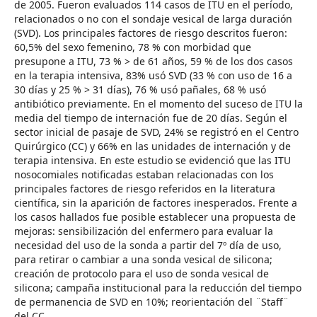
de 2005. Fueron evaluados 114 casos de ITU en el período,
relacionados o no con el sondaje vesical de larga duración
(SVD). Los principales factores de riesgo descritos fueron:
60,5% del sexo femenino, 78 % con morbidad que
presupone a ITU, 73 % > de 61 años, 59 % de los dos casos
en la terapia intensiva, 83% usó SVD (33 % con uso de 16 a
30 días y 25 % > 31 días), 76 % usó pañales, 68 % usó
antibiótico previamente. En el momento del suceso de ITU la
media del tiempo de internación fue de 20 días. Según el
sector inicial de pasaje de SVD, 24% se registró en el Centro
Quirúrgico (CC) y 66% en las unidades de internación y de
terapia intensiva. En este estudio se evidenció que las ITU
nosocomiales notificadas estaban relacionadas con los
principales factores de riesgo referidos en la literatura
científica, sin la aparición de factores inesperados. Frente a
los casos hallados fue posible establecer una propuesta de
mejoras: sensibilización del enfermero para evaluar la
necesidad del uso de la sonda a partir del 7º día de uso,
para retirar o cambiar a una sonda vesical de silicona;
creación de protocolo para el uso de sonda vesical de
silicona; campaña institucional para la reducción del tiempo
de permanencia de SVD en 10%; reorientación del ¨Staff¨
del CC.