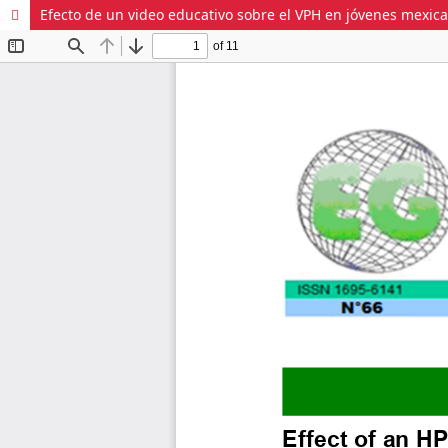
Efecto de un video educativo sobre el VPH en jóvenes mexic