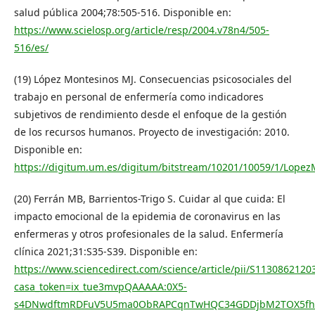
salud pública 2004;78:505-516. Disponible en:
https://www.scielosp.org/article/resp/2004.v78n4/505-
516/es/
(19) López Montesinos MJ. Consecuencias psicosociales del
trabajo en personal de enfermería como indicadores
subjetivos de rendimiento desde el enfoque de la gestión
de los recursos humanos. Proyecto de investigación: 2010.
Disponible en:
https://digitum.um.es/digitum/bitstream/10201/10059/1/Lopez
(20) Ferrán MB, Barrientos-Trigo S. Cuidar al que cuida: El
impacto emocional de la epidemia de coronavirus en las
enfermeras y otros profesionales de la salud. Enfermería
clínica 2021;31:S35-S39. Disponible en:
https://www.sciencedirect.com/science/article/pii/S1130862120
casa_token=ix_tue3mvpQAAAAA:0X5-
s4DNwdftmRDFuV5U5ma0ObRAPCqnTwHQC34GDDjbM2TOX5fhN