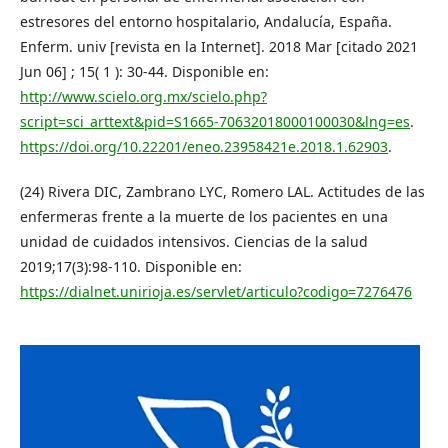
estresores del entorno hospitalario, Andalucía, España.
Enferm. univ [revista en la Internet]. 2018 Mar [citado 2021
Jun 06] ; 15( 1 ): 30-44. Disponible en:
http://www.scielo.org.mx/scielo.php?
script=sci_arttext&pid=S1665-70632018000100030&lng=es
.
https://doi.org/10.22201/eneo.23958421e.2018.1.62903
.
(24) Rivera DIC, Zambrano LYC, Romero LAL. Actitudes de las
enfermeras frente a la muerte de los pacientes en una
unidad de cuidados intensivos. Ciencias de la salud
2019;17(3):98-110. Disponible en:
https://dialnet.unirioja.es/servlet/articulo?codigo=7276476