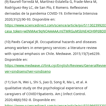
(9) Raurell-Torredà M, Martínez-Estalella G, Frade-Mera M,
Rodríguez-Rey LC, de San Pío, E Romero. Reflexiones
derivadas de la pandemia COVID-19. Enfermería Intensiva
2020;31(2):90-93. Disponible en:
https://www.sciencedirect.com/science/article/pii/S1130239920
casa_token=wINMAxr9qNQAAAAA:mITMRGuMSbNE4OH9Pd8DIl
(10) Pavés Carvajal JR. Occupational hazards and diseases
among workers in emergency services: a literature review
with special emphasis on Chile. Medwave. 2015;15(7):e6239.
Disponible en:
https://www.medwave.cl/link.cgi/English/Reviews/GeneralRevie
ver=sindiseno?ver=sindiseno
(11) Sun N, Wei L, Shi S, Jiao D, Song R, Ma L, et al. A
qualitative study on the psychological experience of
caregivers of COVID19patients. Am J Infect Control.
2020;48(6):592–8. Disponible en:
https://www.sciencedirect.com/science/article/pii/S019665532