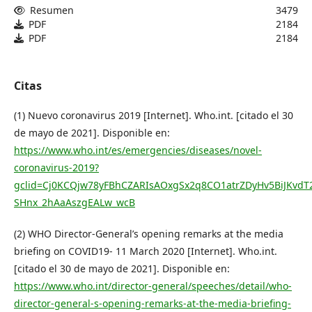
Resumen
3479
PDF
2184
PDF
2184
Citas
(1) Nuevo coronavirus 2019 [Internet]. Who.int. [citado el 30
de mayo de 2021]. Disponible en:
https://www.who.int/es/emergencies/diseases/novel-
coronavirus-2019?
gclid=Cj0KCQjw78yFBhCZARIsAOxgSx2q8CO1atrZDyHv5BiJKvd
SHnx_2hAaAszgEALw_wcB
(2) WHO Director-General’s opening remarks at the media
briefing on COVID19- 11 March 2020 [Internet]. Who.int.
[citado el 30 de mayo de 2021]. Disponible en:
https://www.who.int/director-general/speeches/detail/who-
director-general-s-opening-remarks-at-the-media-briefing-