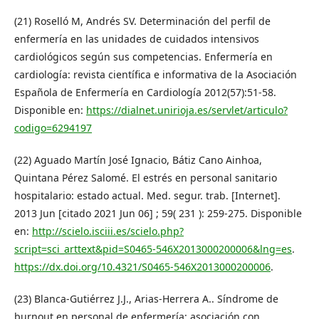
(21) Roselló M, Andrés SV. Determinación del perfil de
enfermería en las unidades de cuidados intensivos
cardiológicos según sus competencias. Enfermería en
cardiología: revista científica e informativa de la Asociación
Española de Enfermería en Cardiología 2012(57):51-58.
Disponible en:
https://dialnet.unirioja.es/servlet/articulo?
codigo=6294197
(22) Aguado Martín José Ignacio, Bátiz Cano Ainhoa,
Quintana Pérez Salomé. El estrés en personal sanitario
hospitalario: estado actual. Med. segur. trab. [Internet].
2013 Jun [citado 2021 Jun 06] ; 59( 231 ): 259-275. Disponible
en:
http://scielo.isciii.es/scielo.php?
script=sci_arttext&pid=S0465-546X2013000200006&lng=es
.
https://dx.doi.org/10.4321/S0465-546X2013000200006
.
(23) Blanca-Gutiérrez J.J., Arias-Herrera A.. Síndrome de
burnout en personal de enfermería: asociación con