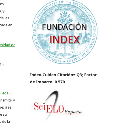
les
, y
de las
icada en
ersidad de
ión
Index-Cuiden Citación= Q3; Factor
de Impacto: 0.570
 legal
).
ansmitir y
: i) se
de su
L de la