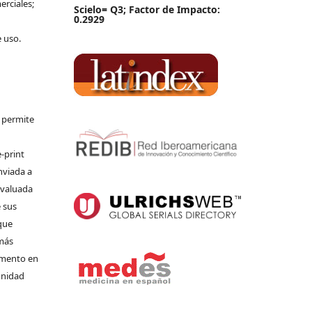
erciales;
Scielo= Q3; Factor de Impacto:
0.2929
e uso.
e permite
-print
nviada a
 evaluada
 sus
que
 más
umento en
unidad