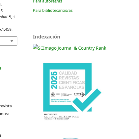
Para autores/as
EL
Para bibliotecarios/as
NS
obal
. 5, 1
5.1.459.
Indexación
o
revista
inos:
a
)