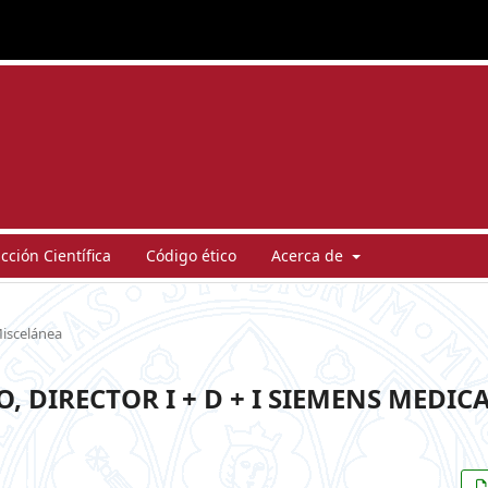
ción Científica
Código ético
Acerca de
iscelánea
 DIRECTOR I + D + I SIEMENS MEDIC