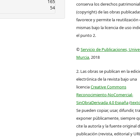
165
conserva los derechos patrimonia
54
(copyright) de las obras publicadas
favorece y permite la reutilización 
mismas bajo la licencia de uso ind
el punto 2.
©
Servicio de Publicaciones, Univ
Murcia
, 2018
2. Las obras se publican en la edic
electrónica de la revista bajo una
licencia
Creative Commons
Reconocimiento-NoComercial-
SinObraDerivada 4.0 España
(
texto
Se pueden copiar, usar, difundir, tr
exponer públicamente, siempre que
cite la autoría y la fuente original 
publicación (revista, editorial y UR