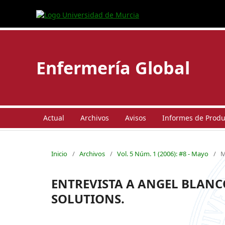
Enfermería Global
Actual
Archivos
Avisos
Informes de Produc
Inicio
/
Archivos
/
Vol. 5 Núm. 1 (2006): #8 - Mayo
/
M
ENTREVISTA A ANGEL BLANCO,
SOLUTIONS.