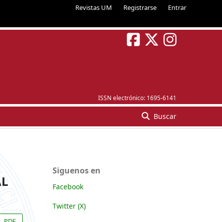
Revistas UM
Registrarse
Entrar
ISSN electrónico:
1695-6141
Buscar
Siguenos en
AL
Facebook
Twitter (X)
PDF