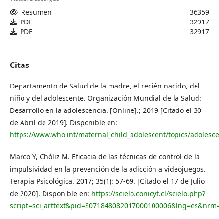
Resumen
36359
PDF
32917
PDF
32917
Citas
Departamento de Salud de la madre, el recién nacido, del
niño y del adolescente. Organización Mundial de la Salud:
Desarrollo en la adolescencia. [Online].; 2019 [Citado el 30
de Abril de 2019]. Disponible en:
https://www.who.int/maternal_child_adolescent/topics/adolesc
Marco Y, Chóliz M. Eficacia de las técnicas de control de la
impulsividad en la prevención de la adicción a videojuegos.
Terapia Psicológica. 2017; 35(1): 57-69. [Citado el 17 de Julio
de 2020]. Disponible en:
https://scielo.conicyt.cl/scielo.php?
script=sci_arttext&pid=S071848082017000100006&lng=es&nrm=