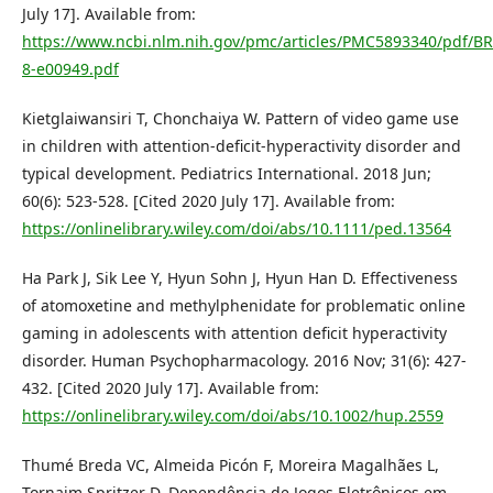
July 17]. Available from:
https://www.ncbi.nlm.nih.gov/pmc/articles/PMC5893340/pdf/B
8-e00949.pdf
Kietglaiwansiri T, Chonchaiya W. Pattern of video game use
in children with attention-deficit-hyperactivity disorder and
typical development. Pediatrics International. 2018 Jun;
60(6): 523-528. [Cited 2020 July 17]. Available from:
https://onlinelibrary.wiley.com/doi/abs/10.1111/ped.13564
Ha Park J, Sik Lee Y, Hyun Sohn J, Hyun Han D. Effectiveness
of atomoxetine and methylphenidate for problematic online
gaming in adolescents with attention deficit hyperactivity
disorder. Human Psychopharmacology. 2016 Nov; 31(6): 427-
432. [Cited 2020 July 17]. Available from:
https://onlinelibrary.wiley.com/doi/abs/10.1002/hup.2559
Thumé Breda VC, Almeida Picón F, Moreira Magalhães L,
Tornaim Spritzer D. Dependência de Jogos Eletrônicos em