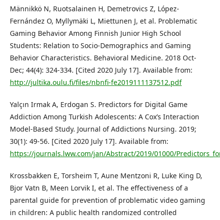
Männikkö N, Ruotsalainen H, Demetrovics Z, López-
Fernández O, Myllymäki L, Miettunen J, et al. Problematic
Gaming Behavior Among Finnish Junior High School
Students: Relation to Socio-Demographics and Gaming
Behavior Characteristics. Behavioral Medicine. 2018 Oct-
Dec; 44(4): 324-334. [Cited 2020 July 17]. Available from:
http://jultika.oulu.fi/files/nbnfi-fe2019111137512.pdf
Yalçın Irmak A, Erdogan S. Predictors for Digital Game
Addiction Among Turkish Adolescents: A Cox’s Interaction
Model-Based Study. Journal of Addictions Nursing. 2019;
30(1): 49-56. [Cited 2020 July 17]. Available from:
https://journals.lww.com/jan/Abstract/2019/01000/Predictors_
Krossbakken E, Torsheim T, Aune Mentzoni R, Luke King D,
Bjor Vatn B, Meen Lorvik I, et al. The effectiveness of a
parental guide for prevention of problematic video gaming
in children: A public health randomized controlled