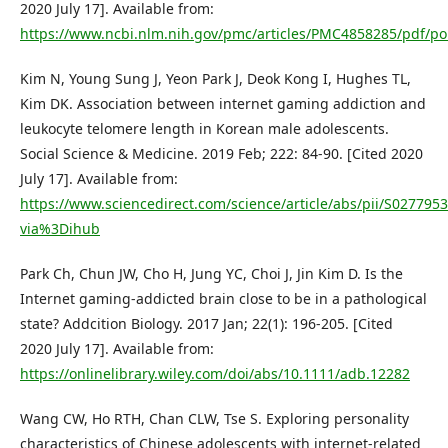
2020 July 17]. Available from:
https://www.ncbi.nlm.nih.gov/pmc/articles/PMC4858285/pdf/p
Kim N, Young Sung J, Yeon Park J, Deok Kong I, Hughes TL,
Kim DK. Association between internet gaming addiction and
leukocyte telomere length in Korean male adolescents.
Social Science & Medicine. 2019 Feb; 222: 84-90. [Cited 2020
July 17]. Available from:
https://www.sciencedirect.com/science/article/abs/pii/S02779
via%3Dihub
Park Ch, Chun JW, Cho H, Jung YC, Choi J, Jin Kim D. Is the
Internet gaming-addicted brain close to be in a pathological
state? Addcition Biology. 2017 Jan; 22(1): 196-205. [Cited
2020 July 17]. Available from:
https://onlinelibrary.wiley.com/doi/abs/10.1111/adb.12282
Wang CW, Ho RTH, Chan CLW, Tse S. Exploring personality
characteristics of Chinese adolescents with internet-related