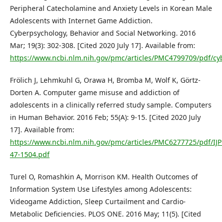
Peripheral Catecholamine and Anxiety Levels in Korean Male
Adolescents with Internet Game Addiction.
Cyberpsychology, Behavior and Social Networking. 2016
Mar; 19(3): 302-308. [Cited 2020 July 17]. Available from:
https://www.ncbi.nlm.nih.gov/pmc/articles/PMC4799709/pdf/cy
Frölich J, Lehmkuhl G, Orawa H, Bromba M, Wolf K, Görtz-
Dorten A. Computer game misuse and addiction of
adolescents in a clinically referred study sample. Computers
in Human Behavior. 2016 Feb; 55(A): 9-15. [Cited 2020 July
17]. Available from:
https://www.ncbi.nlm.nih.gov/pmc/articles/PMC6277725/pdf/IJP
47-1504.pdf
Turel O, Romashkin A, Morrison KM. Health Outcomes of
Information System Use Lifestyles among Adolescents:
Videogame Addiction, Sleep Curtailment and Cardio-
Metabolic Deficiencies. PLOS ONE. 2016 May; 11(5). [Cited