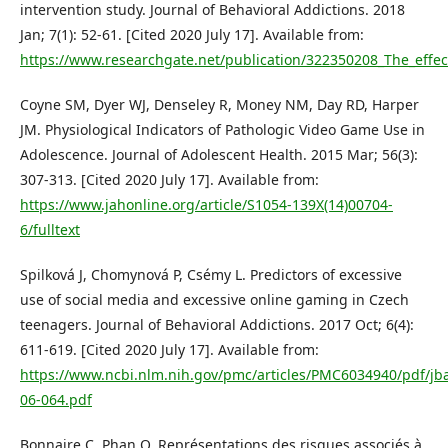
intervention study. Journal of Behavioral Addictions. 2018
Jan; 7(1): 52-61. [Cited 2020 July 17]. Available from:
https://www.researchgate.net/publication/322350208_The_effec
Coyne SM, Dyer WJ, Denseley R, Money NM, Day RD, Harper
JM. Physiological Indicators of Pathologic Video Game Use in
Adolescence. Journal of Adolescent Health. 2015 Mar; 56(3):
307-313. [Cited 2020 July 17]. Available from:
https://www.jahonline.org/article/S1054-139X(14)00704-
6/fulltext
Spilková J, Chomynová P, Csémy L. Predictors of excessive
use of social media and excessive online gaming in Czech
teenagers. Journal of Behavioral Addictions. 2017 Oct; 6(4):
611-619. [Cited 2020 July 17]. Available from:
https://www.ncbi.nlm.nih.gov/pmc/articles/PMC6034940/pdf/jb
06-064.pdf
Bonnaire C, Phan O. Représentations des risques associés à