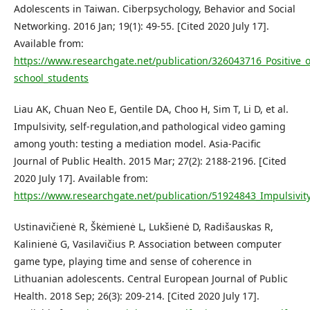
Adolescents in Taiwan. Ciberpsychology, Behavior and Social
Networking. 2016 Jan; 19(1): 49-55. [Cited 2020 July 17].
Available from:
https://www.researchgate.net/publication/326043716_Positive
school_students
Liau AK, Chuan Neo E, Gentile DA, Choo H, Sim T, Li D, et al.
Impulsivity, self-regulation,and pathological video gaming
among youth: testing a mediation model. Asia-Pacific
Journal of Public Health. 2015 Mar; 27(2): 2188-2196. [Cited
2020 July 17]. Available from:
https://www.researchgate.net/publication/51924843_Impulsiv
Ustinavičienė R, Škėmienė L, Lukšienė D, Radišauskas R,
Kalinienė G, Vasilavičius P. Association between computer
game type, playing time and sense of coherence in
Lithuanian adolescents. Central European Journal of Public
Health. 2018 Sep; 26(3): 209-214. [Cited 2020 July 17].