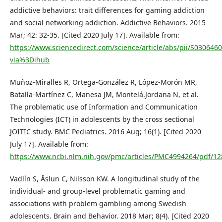
addictive behaviors: trait differences for gaming addiction
and social networking addiction. Addictive Behaviors. 2015
Mar; 42: 32-35. [Cited 2020 July 17]. Available from:
https://www.sciencedirect.com/science/article/abs/pii/S03064
via%3Dihub
Muñoz-Miralles R, Ortega-González R, López-Morón MR,
Batalla-Martínez C, Manesa JM, Montelá.Jordana N, et al.
The problematic use of Information and Communication
Technologies (ICT) in adolescents by the cross sectional
JOITIC study. BMC Pediatrics. 2016 Aug; 16(1). [Cited 2020
July 17]. Available from:
https://www.ncbi.nlm.nih.gov/pmc/articles/PMC4994264/pdf/12
Vadlín S, Åslun C, Nilsson KW. A longitudinal study of the
individual- and group-level problematic gaming and
associations with problem gambling among Swedish
adolescents. Brain and Behavior. 2018 Mar; 8(4). [Cited 2020