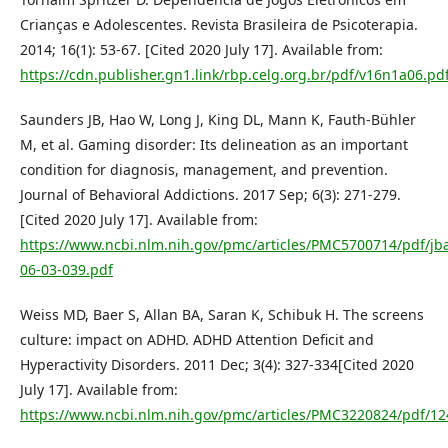
Crianças e Adolescentes. Revista Brasileira de Psicoterapia.
2014; 16(1): 53-67. [Cited 2020 July 17]. Available from:
https://cdn.publisher.gn1.link/rbp.celg.org.br/pdf/v16n1a06.pd
Saunders JB, Hao W, Long J, King DL, Mann K, Fauth-Bühler
M, et al. Gaming disorder: Its delineation as an important
condition for diagnosis, management, and prevention.
Journal of Behavioral Addictions. 2017 Sep; 6(3): 271-279.
[Cited 2020 July 17]. Available from:
https://www.ncbi.nlm.nih.gov/pmc/articles/PMC5700714/pdf/jb
06-03-039.pdf
Weiss MD, Baer S, Allan BA, Saran K, Schibuk H. The screens
culture: impact on ADHD. ADHD Attention Deficit and
Hyperactivity Disorders. 2011 Dec; 3(4): 327-334[Cited 2020
July 17]. Available from:
https://www.ncbi.nlm.nih.gov/pmc/articles/PMC3220824/pdf/12