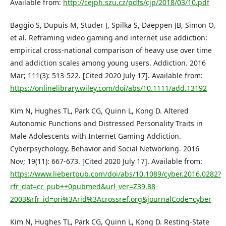
Available from:
http://cejph.szu.cz/pdfs/cjp/2018/03/10.pdf
Baggio S, Dupuis M, Studer J, Spilka S, Daeppen JB, Simon O,
et al. Reframing video gaming and internet use addiction:
empirical cross-national comparison of heavy use over time
and addiction scales among young users. Addiction. 2016
Mar; 111(3): 513-522. [Cited 2020 July 17]. Available from:
https://onlinelibrary.wiley.com/doi/abs/10.1111/add.13192
Kim N, Hughes TL, Park CG, Quinn L, Kong D. Altered
Autonomic Functions and Distressed Personality Traits in
Male Adolescents with Internet Gaming Addiction.
Cyberpsychology, Behavior and Social Networking. 2016
Nov; 19(11): 667-673. [Cited 2020 July 17]. Available from:
https://www.liebertpub.com/doi/abs/10.1089/cyber.2016.0282?
rfr_dat=cr_pub++0pubmed&url_ver=Z39.88-
2003&rfr_id=ori%3Arid%3Acrossref.org&journalCode=cyber
Kim N, Hughes TL, Park CG, Quinn L, Kong D. Resting-State