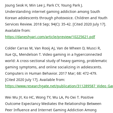
Joung Seok H, Min Lee J, Park CY, Young Park J.
Understanding internet gaming addiction among South
Korean adolescents through photovoice. Children and Youth
Services Review. 2018 Sep; 94(C): 35-42. [Cited 2020 July 17].
Available from:
https://daneshyari.com/article/preview/10225621.pdf
Colder Carras M, Van Rooij AJ, Van de Mheen D, Musci R,
Xue QL, Mendelson T. Video gaming in a hyperconnected
world: A cross-sectional study of heavy gaming, problematic
gaming symptoms, and online socializing in adolescents.
Computers in Human Behavior. 2017 Mar; 68: 472-479.
[Cited 2020 July 17]. Available from:
https://www.researchgate.net/publication/311289587_Video_G
Wei Wu JY, Ko HC, Wong TY, Wu LA, Po Oei T. Positive
Outcome Expectancy Mediates the Relationship Between
Peer Influence and Internet Gaming Addiction Among