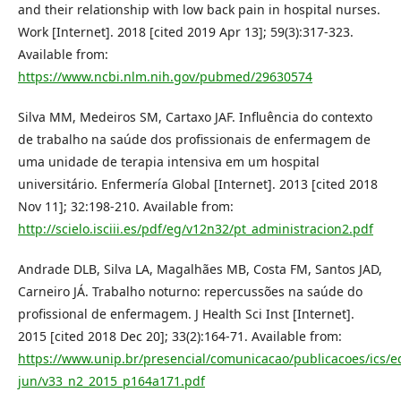
and their relationship with low back pain in hospital nurses.
Work [Internet]. 2018 [cited 2019 Apr 13]; 59(3):317-323.
Available from:
https://www.ncbi.nlm.nih.gov/pubmed/29630574
Silva MM, Medeiros SM, Cartaxo JAF. Influência do contexto
de trabalho na saúde dos profissionais de enfermagem de
uma unidade de terapia intensiva em um hospital
universitário. Enfermería Global [Internet]. 2013 [cited 2018
Nov 11]; 32:198-210. Available from:
http://scielo.isciii.es/pdf/eg/v12n32/pt_administracion2.pdf
Andrade DLB, Silva LA, Magalhães MB, Costa FM, Santos JAD,
Carneiro JÁ. Trabalho noturno: repercussões na saúde do
profissional de enfermagem. J Health Sci Inst [Internet].
2015 [cited 2018 Dec 20]; 33(2):164-71. Available from:
https://www.unip.br/presencial/comunicacao/publicacoes/ics/e
jun/v33_n2_2015_p164a171.pdf