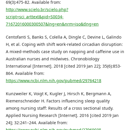
69(3):475-82. Available from:
http://www.scielo.br/scielo.php?
script=sci_arttext&pid=S0034-
71672016000300507&lng=en&nrm=iso&tlng=en
Centofanti S, Banks S, Colella A, Dingle C, Devine L, Galindo
H, et al. Coping with shift work-related circadian disruption:
A mixed-methods case study on napping and caffeine use in
Australian nurses and midwives. Chronobiology
International [Internet]. 2018 [cited 2019 Jan 22]; 35(6):853-
864. Available from:
https://www.ncbi.nlm.nih.gov/pubmed/29764218
Kunzweiler K, Voigt K, Kugler J, Hirsch K, Bergmann A,
Riemenschneider H. Factors influencing sleep quality
among nursing staff: Results of a cross sectional study.
Applied Nursing Research [Internet]. 2016 [cited 2019 Jan
24]; 32:241–244. Available from:
https://www.ncbi.nlm.nih.gov/pubmed/27969035