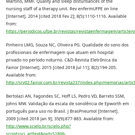
Martino, MMF. Quality and sleep disturbances of the
nursing staff of a therapy unit. Rev enfermUFPE on line
[Internet]. 2014 [cited 2018 Fev 2]; 8(5):1110-1116. Available
from:
https://periodicos.ufpe.br/revistas/revistaenfermagem/article/
Pinheiro LMG, Souza NC, Oliveira PG. Qualidade do sono dos
profissionais de enfermagem que atuam em hospital
privado no período noturno. C&D-Revista Eletrônica da
Fainor [Internet]. 2015 [cited 2018 Jul 11]; 8(2):194-205.
Available from:
http://srv02.fainor.com.br/revista237/index.php/memorias/artic
Bertolazi AN, Fagondes SC, Hoff LS, Pedro VD, Barreto SSM,
Johns MW. Validação da escala de sonolência de Epworth em
português para uso no Brasil. J BrasPneumol [Internet].
2009 [cited 2018 Jan 9]; 35(9):877-883. Available from:
http://www.scielo.br/scielo.php?
script=sci_arttext&pid=S1806-