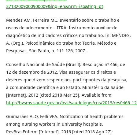
37132009000900009&lng=en&nrm=iso&tlng=pt
Mendes AM, Ferreira MC. Inventário sobre o trabalho e
riscos de adoecimento – ITRA: Instrumento auxiliar de
diagnóstico de indicadores críticos no trabalho. In: MENDES,
A. (Org.). Psicodinâmica do trabalho: Teoria, Método e
Pesquisas, São Paulo, p. 111-126, 2007.
Conselho Nacional de Saúde (Brasil). Resolução nº 466, de
12 de dezembro de 2012. Visa assegurar os direitos e
deveres que dizem respeito aos participantes da pesquisa,
à comunidade científica e ao Estado. Ministério da Saúde
[Internet]. 2012 [cited 2018 Mar 25]. Available from:
http://bvsms.saude.gov.br/bvs/saudelegis/cns/2013/res0466_1
Guimarães ALO, Felli VEA. Notification of health problems
among nursing workers in university hospitals.
RevBrasEnferm [Internet]. 2016 [cited 2018 Ago 27];