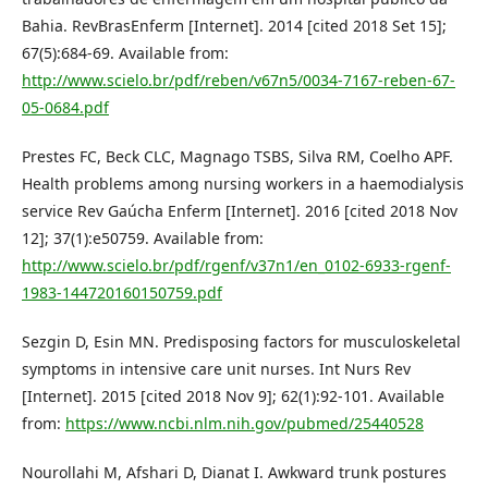
Bahia. RevBrasEnferm [Internet]. 2014 [cited 2018 Set 15];
67(5):684-69. Available from:
http://www.scielo.br/pdf/reben/v67n5/0034-7167-reben-67-
05-0684.pdf
Prestes FC, Beck CLC, Magnago TSBS, Silva RM, Coelho APF.
Health problems among nursing workers in a haemodialysis
service Rev Gaúcha Enferm [Internet]. 2016 [cited 2018 Nov
12]; 37(1):e50759. Available from:
http://www.scielo.br/pdf/rgenf/v37n1/en_0102-6933-rgenf-
1983-144720160150759.pdf
Sezgin D, Esin MN. Predisposing factors for musculoskeletal
symptoms in intensive care unit nurses. Int Nurs Rev
[Internet]. 2015 [cited 2018 Nov 9]; 62(1):92-101. Available
from:
https://www.ncbi.nlm.nih.gov/pubmed/25440528
Nourollahi M, Afshari D, Dianat I. Awkward trunk postures