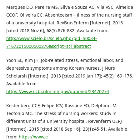
Marques DO, Pereira MS, Silva e Souza AC, Vila VSC, Almeida
CCOF, Oliveira EC. Absenteeism – illness of the nursing staff
of a university hospital. RevBrasEnferm [Internet]. 2015
[cited 2018 Nov 6]; 68(5):876-882. Available from:
http://www.scielo.br/scielo.php?pid=S0034-
71672015000500876&script=sci_abstract
Yoon SL, Kim JH. Job-related stress, emotional labor, and
depressive symptoms among Korean nurses. J Nurs
Scholarsh [Internet]. 2013 [cited 2019 Jan 17]; 45(2):169–176.
Available from:
https://www.ncbi.nlm.nih.gov/pubmed/23470274
Kestenberg CCF, Felipe ICV, Rossone FO, Delphim LM,
Teotonio MC. The stress of nursing workers: study in
different units of a university hospital. Revenferm UERJ
[Internet]. 2015 [cited 2018 Sep 16]; 23(1):45-51. Available
from:
https://www.e-