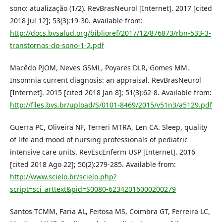
sono: atualização (1/2). RevBrasNeurol [Internet]. 2017 [cited
2018 Jul 12]; 53(3):19-30. Available from:
http://docs.bvsalud.org/biblioref/2017/12/876873/rbn-533-3-
transtornos-do-sono-1-2.pdf
Macêdo PJOM, Neves GSML, Poyares DLR, Gomes MM.
Insomnia current diagnosis: an appraisal. RevBrasNeurol
[Internet]. 2015 [cited 2018 Jan 8]; 51(3):62-8. Available from:
http://files.bvs.br/upload/S/0101-8469/2015/v51n3/a5129.pdf
Guerra PC, Oliveira NF, Terreri MTRA, Len CA. Sleep, quality
of life and mood of nursing professionals of pediatric
intensive care units. RevEscEnferm USP [Internet]. 2016
[cited 2018 Ago 22]; 50(2):279-285. Available from:
http://www.scielo.br/scielo.php?
script=sci_arttext&pid=S0080-62342016000200279
Santos TCMM, Faria AL, Feitosa MS, Coimbra GT, Ferreira LC,