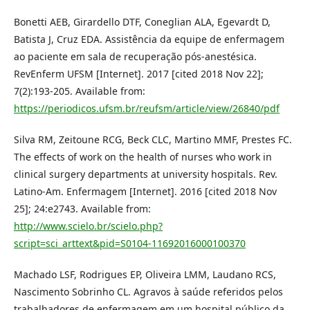
Bonetti AEB, Girardello DTF, Coneglian ALA, Egevardt D,
Batista J, Cruz EDA. Assistência da equipe de enfermagem
ao paciente em sala de recuperação pós-anestésica.
RevEnferm UFSM [Internet]. 2017 [cited 2018 Nov 22];
7(2):193-205. Available from:
https://periodicos.ufsm.br/reufsm/article/view/26840/pdf
Silva RM, Zeitoune RCG, Beck CLC, Martino MMF, Prestes FC.
The effects of work on the health of nurses who work in
clinical surgery departments at university hospitals. Rev.
Latino-Am. Enfermagem [Internet]. 2016 [cited 2018 Nov
25]; 24:e2743. Available from:
http://www.scielo.br/scielo.php?
script=sci_arttext&pid=S0104-11692016000100370
Machado LSF, Rodrigues EP, Oliveira LMM, Laudano RCS,
Nascimento Sobrinho CL. Agravos à saúde referidos pelos
trabalhadores de enfermagem em um hospital público da