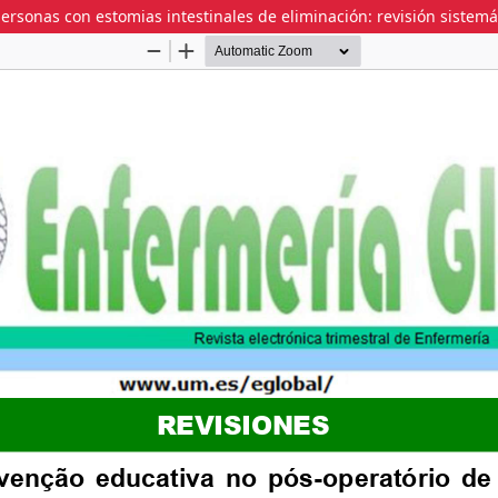
personas con estomias intestinales de eliminación: revisión sistemá