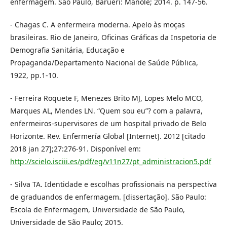
enfermagem. São Paulo, Barueri: Manole; 2014. p. 147-56.
- Chagas C. A enfermeira moderna. Apelo às moças
brasileiras. Rio de Janeiro, Oficinas Gráficas da Inspetoria de
Demografia Sanitária, Educação e
Propaganda/Departamento Nacional de Saúde Pública,
1922, pp.1-10.
- Ferreira Roquete F, Menezes Brito MJ, Lopes Melo MCO,
Marques AL, Mendes LN. “Quem sou eu”? com a palavra,
enfermeiros-supervisores de um hospital privado de Belo
Horizonte. Rev. Enfermería Global [Internet]. 2012 [citado
2018 jan 27];27:276-91. Disponível em:
http://scielo.isciii.es/pdf/eg/v11n27/pt_administracion5.pdf
- Silva TA. Identidade e escolhas profissionais na perspectiva
de graduandos de enfermagem. [dissertação]. São Paulo:
Escola de Enfermagem, Universidade de São Paulo,
Universidade de São Paulo; 2015.