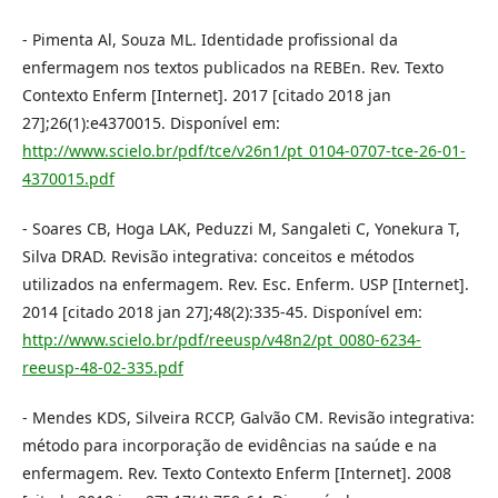
- Pimenta Al, Souza ML. Identidade profissional da
enfermagem nos textos publicados na REBEn. Rev. Texto
Contexto Enferm [Internet]. 2017 [citado 2018 jan
27];26(1):e4370015. Disponível em:
http://www.scielo.br/pdf/tce/v26n1/pt_0104-0707-tce-26-01-
4370015.pdf
- Soares CB, Hoga LAK, Peduzzi M, Sangaleti C, Yonekura T,
Silva DRAD. Revisão integrativa: conceitos e métodos
utilizados na enfermagem. Rev. Esc. Enferm. USP [Internet].
2014 [citado 2018 jan 27];48(2):335-45. Disponível em:
http://www.scielo.br/pdf/reeusp/v48n2/pt_0080-6234-
reeusp-48-02-335.pdf
- Mendes KDS, Silveira RCCP, Galvão CM. Revisão integrativa:
método para incorporação de evidências na saúde e na
enfermagem. Rev. Texto Contexto Enferm [Internet]. 2008