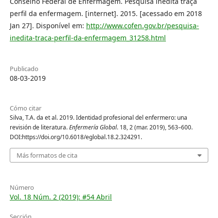
Conselho Federal de Enfermagem. Pesquisa inédita traça
perfil da enfermagem. [internet]. 2015. [acessado em 2018
Jan 27]. Disponível em:
http://www.cofen.gov.br/pesquisa-
inedita-traca-perfil-da-enfermagem_31258.html
Publicado
08-03-2019
Cómo citar
Silva, T.A. da et al. 2019. Identidad profesional del enfermero: una
revisión de literatura.
Enfermería Global
. 18, 2 (mar. 2019), 563–600.
DOI:https://doi.org/10.6018/eglobal.18.2.324291.
Más formatos de cita
Número
Vol. 18 Núm. 2 (2019): #54 Abril
Sección