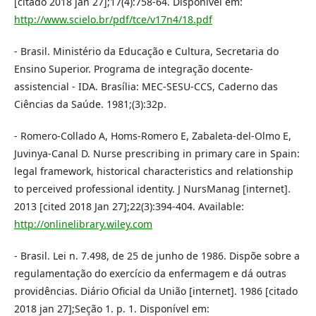
[citado 2018 jan 27];17(4):758-64. Disponível em:
http://www.scielo.br/pdf/tce/v17n4/18.pdf
- Brasil. Ministério da Educação e Cultura, Secretaria do
Ensino Superior. Programa de integração docente-
assistencial - IDA. Brasília: MEC-SESU-CCS, Caderno das
Ciências da Saúde. 1981;(3):32p.
- Romero-Collado A, Homs-Romero E, Zabaleta-del-Olmo E,
Juvinya-Canal D. Nurse prescribing in primary care in Spain:
legal framework, historical characteristics and relationship
to perceived professional identity. J NursManag [internet].
2013 [cited 2018 Jan 27];22(3):394-404. Available:
http://onlinelibrary.wiley.com
- Brasil. Lei n. 7.498, de 25 de junho de 1986. Dispõe sobre a
regulamentação do exercício da enfermagem e dá outras
providências. Diário Oficial da União [internet]. 1986 [citado
2018 jan 27];Seção 1. p. 1. Disponível em: