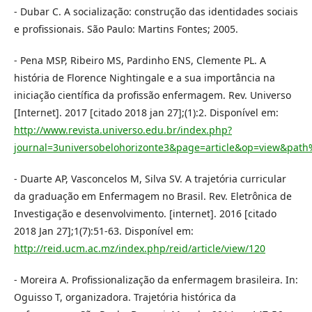
- Dubar C. A socialização: construção das identidades sociais
e profissionais. São Paulo: Martins Fontes; 2005.
- Pena MSP, Ribeiro MS, Pardinho ENS, Clemente PL. A
história de Florence Nightingale e a sua importância na
iniciação científica da profissão enfermagem. Rev. Universo
[Internet]. 2017 [citado 2018 jan 27];(1):2. Disponível em:
http://www.revista.universo.edu.br/index.php?
journal=3universobelohorizonte3&page=article&op=view&pa
- Duarte AP, Vasconcelos M, Silva SV. A trajetória curricular
da graduação em Enfermagem no Brasil. Rev. Eletrônica de
Investigação e desenvolvimento. [internet]. 2016 [citado
2018 Jan 27];1(7):51-63. Disponível em:
http://reid.ucm.ac.mz/index.php/reid/article/view/120
- Moreira A. Profissionalização da enfermagem brasileira. In:
Oguisso T, organizadora. Trajetória histórica da