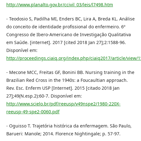
http://www.planalto.gov.br/ccivil_03/leis/l7498.htm
- Teodosio S, Padilha MI, Enders BC, Lira A, Breda KL. Análise
do conceito de identidade profissional do enfermeiro. 6º
Congresso de Ibero-Americano de Investigação Qualitativa
em Saúde. [internet]. 2017 [cited 2018 Jan 27];2:1588-96.
Disponível em:
http://proceedings.ciaiq.org/index.php/ciaiq2017/article/view/
- Mecone MCC, Freitas GF, Bonini BB. Nursing training in the
Brazilian Red Cross in the 1940s: a Foucaultian approach.
Rev. Esc. Enferm USP [Internet]. 2015 [citado 2018 Jan
27];49(N.esp.2):60-7. Disponível em:
http://www.scielo.br/pdf/reeusp/v49nspe2/1980-220X-
reeusp-49-spe2-0060.pdf
- Oguisso T. Trajetória histórica da enfermagem. São Paulo,
Barueri: Manole; 2014. Florence Nightingale; p. 57-97.