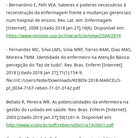
- Bernardino E, Felli VEA. Saberes e poderes necessários à
reconstrução da enfermagem frente a mudanças gerenciais
num hospital de ensino. Rev. Lat. Am. Enfermagem
[Internet]. 2008 [citado 2018 Jan 27];16(6). Disponível em:
https://www.revistas.usp.br/rlae/article/view/2504/2974
- Fernandes MC, Silva LMS, Silva MRF, Torres RAM, Dias MAS,
Moreira TMM. Identidade do enfermeiro na Atenção Básica:
percepção do “faz de tudo”. Rev. Bras. Enferm [Internet].
2018 [citado 2018 Jan 27];71(1):154-9.
file:///C:/Users/Note/Downloads/REBEN-2018-MARCELO-
pt_0034-7167-reben-71-01-0142.pdf
Bellato R, Pereira WR. As potencialidades da enfermeira na
gestão do cuidado em saúde. Rev. Bras. Enferm [Internet].
2003 [citado 2018 Jan 27];56(1):61-6. Disponível em:
http://www.scielo.br/pdf/reben/v56n1/a13v56n1.pdf