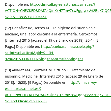
Disponible en:
http://clinicalkey-es.asturias.csinet.es/?
ACTION=CHECKED&DATA=QinKxH7TmV7xwFggjyrxv%2BqX7iQCS
s2.0-S1138359311004461
(12) González IM, Torres MT. La higiene del sueño en el
anciano, una labor cercana a la enfermería. Gerokomos
[Internet] 2015 [acceso el 19 de Enero de 2018]; 26(4): [3
Págs.] Disponible en:
http://scielo.isciii.es/scielo.php?
script=sci_arttext&pid=S1134-
928X2015000400002&lng=es&nrm=iso&tlng=es
(13) Álvarez MA, González M, Ortuño F. Tratamiento del
insomnio. Medicine [Internet] 2016 [acceso 29 de Enero de
2018]; 12(23): [9 Págs.] Disponible en:
http://clinicalkey-
es.asturias.csinet.es/?
ACTION=CHECKED&DATA=QinKxH7TmV7xwFggjyrxv%2BqX7iQCS
s2.0-S0304541216302293