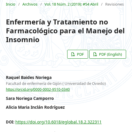
Inicio
/
Archivos
/
Vol. 18 Núm. 2 (2019): #54 Abril
/
Revisiones
Enfermería y Tratamiento no
Farmacológico para el Manejo del
Insomnio
PDF
PDF (English)
Raquel Baides Noriega
Facultad de enfermería de Gijón ( Universidad de Oviedo)
https://orcid.org/0000-0002-9510-0340
Sara Noriega Camporro
Alicia Maria Inclán Rodríguez
https://doi.org/10.6018/eglobal.18.2.322311
DOI: