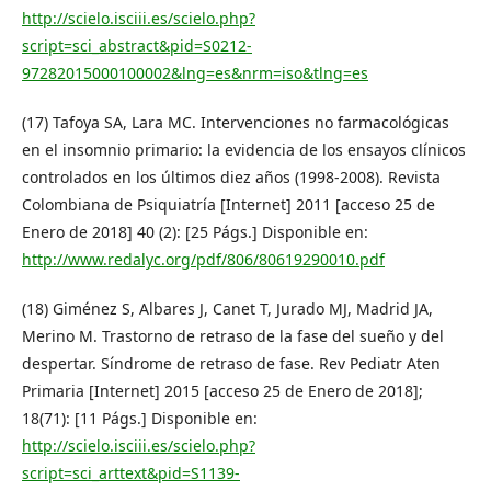
http://scielo.isciii.es/scielo.php?
script=sci_abstract&pid=S0212-
97282015000100002&lng=es&nrm=iso&tlng=es
(17) Tafoya SA, Lara MC. Intervenciones no farmacológicas
en el insomnio primario: la evidencia de los ensayos clínicos
controlados en los últimos diez años (1998-2008). Revista
Colombiana de Psiquiatría [Internet] 2011 [acceso 25 de
Enero de 2018] 40 (2): [25 Págs.] Disponible en:
http://www.redalyc.org/pdf/806/80619290010.pdf
(18) Giménez S, Albares J, Canet T, Jurado MJ, Madrid JA,
Merino M. Trastorno de retraso de la fase del sueño y del
despertar. Síndrome de retraso de fase. Rev Pediatr Aten
Primaria [Internet] 2015 [acceso 25 de Enero de 2018];
18(71): [11 Págs.] Disponible en:
http://scielo.isciii.es/scielo.php?
script=sci_arttext&pid=S1139-