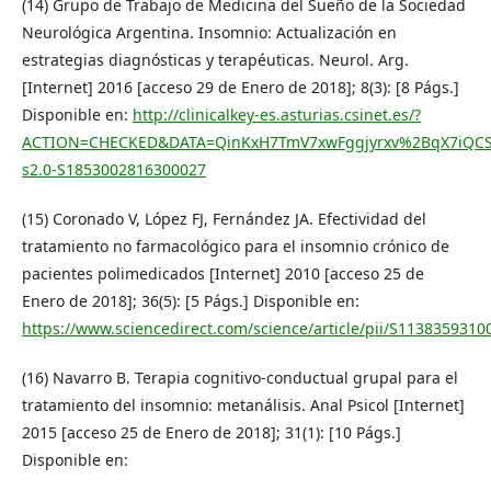
(14) Grupo de Trabajo de Medicina del Sueño de la Sociedad
Neurológica Argentina. Insomnio: Actualización en
estrategias diagnósticas y terapéuticas. Neurol. Arg.
[Internet] 2016 [acceso 29 de Enero de 2018]; 8(3): [8 Págs.]
Disponible en:
http://clinicalkey-es.asturias.csinet.es/?
ACTION=CHECKED&DATA=QinKxH7TmV7xwFggjyrxv%2BqX7iQCS
s2.0-S1853002816300027
(15) Coronado V, López FJ, Fernández JA. Efectividad del
tratamiento no farmacológico para el insomnio crónico de
pacientes polimedicados [Internet] 2010 [acceso 25 de
Enero de 2018]; 36(5): [5 Págs.] Disponible en:
https://www.sciencedirect.com/science/article/pii/S113835931
(16) Navarro B. Terapia cognitivo-conductual grupal para el
tratamiento del insomnio: metanálisis. Anal Psicol [Internet]
2015 [acceso 25 de Enero de 2018]; 31(1): [10 Págs.]
Disponible en: