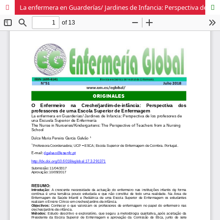
La enfermera en Guarderías/ Jardines de Infancia: Perspectiva de los profesores de una Escuela Superior de Enfermería