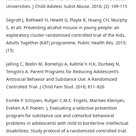
Universities. J Child Adolesc Subst Abuse. 2016; (2): 109-115
Segrott J, Rothwell H, Hewitt G, Playle R, Huang CH, Murphy
S, et alt. Preventing alcohol misuse in young people: an
exploratory cluster randomised controlled trial of the Kids,
Adults Together (KAT) programme. Public Health Res. 2015;
(15)
Jalling C, Bodin M, Romelsjo A, Kallme´n H.K, Durbeej N,
Tengstro A. Parent Programs for Reducing Adolescent’s
Antisocial Behavior and Substance Use: A Randomized
Controlled Trial. J Child Fam Stud. 2016; 811–826
Esmée P. Schijven, Rutger C.M.E. Engels, Marloes Kleinjan,
Evelien A.P. Poelen. ), Evaluating a selective prevention
program for substance use and comorbid behavioral
problems in adolescents with mild to borderline intellectual
disabilities: Study protocol of a randomized controlled trial.