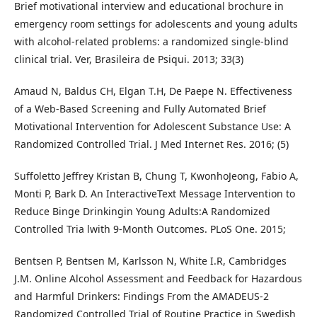
Brief motivational interview and educational brochure in
emergency room settings for adolescents and young adults
with alcohol-related problems: a randomized single-blind
clinical trial. Ver, Brasileira de Psiqui. 2013; 33(3)
Amaud N, Baldus CH, Elgan T.H, De Paepe N. Effectiveness
of a Web-Based Screening and Fully Automated Brief
Motivational Intervention for Adolescent Substance Use: A
Randomized Controlled Trial. J Med Internet Res. 2016; (5)
Suffoletto Jeffrey Kristan B, Chung T, KwonhoJeong, Fabio A,
Monti P, Bark D. An InteractiveText Message Intervention to
Reduce Binge Drinkingin Young Adults:A Randomized
Controlled Tria lwith 9-Month Outcomes. PLoS One. 2015;
Bentsen P, Bentsen M, Karlsson N, White I.R, Cambridges
J.M. Online Alcohol Assessment and Feedback for Hazardous
and Harmful Drinkers: Findings From the AMADEUS-2
Randomized Controlled Trial of Routine Practice in Swedish