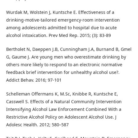
Wurdak M, Wolstein J, Kuntsche E. Effectiveness of a
drinking-motive-tailored emergency-room intervention
among adolescents admitted to hospital due to acute
alcohol intoxication. Prev Med Rep. 2015; (3): 83-89
Bertholet N, Daeppen J.B, Cunningham J.A, Burnand B, Gmel
G, Gaume J. Are young men who overestimate drinking by
others more likely to respond to an electronic normative
feedback brief intervention for unhealthy alcohol use?.
Addict Behav. 2016; 97-101
Schelleman Offermans K, M.Sc, Knibbe R, Kuntsche E,
Casswell S. Effects of a Natural Community Intervention
Intensifying Alcohol Law Enforcement Combined With a
Restrictive Alcohol Policy on Adolescent Alcohol Use. J
Adolesc Health. 2012; 580–587