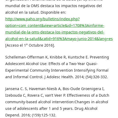
mundial de la OMS destaca los impactos negativos del
alcohol en la salud. Disponible en:
http://www.paho.org/bulletins/index.php?
option=com_content&view=article&id=1708%3Ainforme-
mundial-de-la-oms-destaca-los-impactos-negativos-del-
alcohol-en-la-salud&catid=916%3Amayo-junio-2014&lang=es
[Acceso el 1° Octubre 2016].
Schelleman-Offerman K, Knibbe R, Kuntsche E. Preventing
Adolescent Alcohol Use: Effects of a Two-Year Quasi-
Experimental Community Intervention Intensifying Formal
and Informal Control. J Adolesc Health. 2014; (54):326-332.
Jansena C. S, Haveman-Niesb A, Bos-Oude Groenigera I,
Izebouda C, Rovera C, van’t Veer P. Effectiveness of a Dutch
community-based alcohol intervention:Changes in alcohol
use of adolescents after 1 and 5 years. Drug Alcohol
Depend. 2016; (159):125-132.