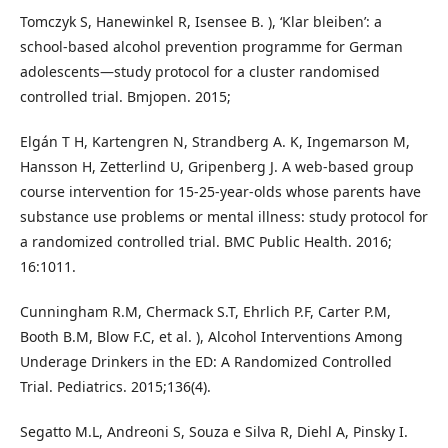
Tomczyk S, Hanewinkel R, Isensee B. ), ‘Klar bleiben’: a
school-based alcohol prevention programme for German
adolescents—study protocol for a cluster randomised
controlled trial. Bmjopen. 2015;
Elgán T H, Kartengren N, Strandberg A. K, Ingemarson M,
Hansson H, Zetterlind U, Gripenberg J. A web-based group
course intervention for 15-25-year-olds whose parents have
substance use problems or mental illness: study protocol for
a randomized controlled trial. BMC Public Health. 2016;
16:1011.
Cunningham R.M, Chermack S.T, Ehrlich P.F, Carter P.M,
Booth B.M, Blow F.C, et al. ), Alcohol Interventions Among
Underage Drinkers in the ED: A Randomized Controlled
Trial. Pediatrics. 2015;136(4).
Segatto M.L, Andreoni S, Souza e Silva R, Diehl A, Pinsky I.