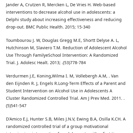
Jander A, Crutzen R, Mercken L, De Vries H. Web-based
interventions to decrease alcohol use in adolescents: a
Delphi study about increasing effectiveness and reducing
drop-out. BMC Public Health. 2015; 15-340
Toumbourou J. W, Douglas Gregg M.E, Shortt Delyse A. L,
Hutchinson M, Slaviero T.M. Reduction of Adolescent Alcohol
Use Through FamilyeSchool Intervention: A Randomized
Trial. J. Adolesc Healt. 2013; .(53)778-784
Verdurmen J.E, Koning,Wilma I. M, Vollebergh A.M, . Van
den Eijnden R. J, Engels R.Long-Term Effects of a Parent and
Student Intervention on Alcohol Use in Adolescents A
Cluster Randomized Controlled Trial. Am J Prev Med. 2011. .
(5)541-547
D'Amico E.J, Hunter S.B, Miles J.N.V, Ewing B.A, Osilla K.CH. A
randomized controlled trial of a group motivational