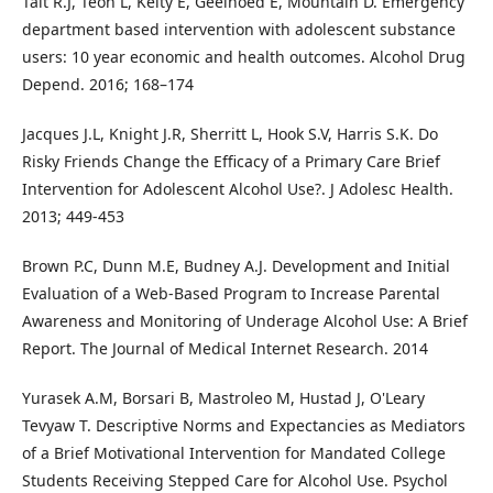
Tait R.J, Teoh L, Kelty E, Geelhoed E, Mountain D. Emergency
department based intervention with adolescent substance
users: 10 year economic and health outcomes. Alcohol Drug
Depend. 2016; 168–174
Jacques J.L, Knight J.R, Sherritt L, Hook S.V, Harris S.K. Do
Risky Friends Change the Efficacy of a Primary Care Brief
Intervention for Adolescent Alcohol Use?. J Adolesc Health.
2013; 449-453
Brown P.C, Dunn M.E, Budney A.J. Development and Initial
Evaluation of a Web-Based Program to Increase Parental
Awareness and Monitoring of Underage Alcohol Use: A Brief
Report. The Journal of Medical Internet Research. 2014
Yurasek A.M, Borsari B, Mastroleo M, Hustad J, O'Leary
Tevyaw T. Descriptive Norms and Expectancies as Mediators
of a Brief Motivational Intervention for Mandated College
Students Receiving Stepped Care for Alcohol Use. Psychol