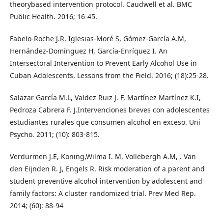
theorybased intervention protocol. Caudwell et al. BMC
Public Health. 2016; 16-45.
Fabelo-Roche J.R, Iglesias-Moré S, Gómez-García A.M,
Hernández-Domínguez H, García-Enríquez I. An
Intersectoral Intervention to Prevent Early Alcohol Use in
Cuban Adolescents. Lessons from the Field. 2016; (18):25-28.
Salazar García M.L, Valdez Ruiz J. F, Martínez Martínez K.I,
Pedroza Cabrera F. J.Intervenciones breves con adolescentes
estudiantes rurales que consumen alcohol en exceso. Uni
Psycho. 2011; (10): 803-815.
Verdurmen J.E, Koning,Wilma I. M, Vollebergh A.M, . Van
den Eijnden R. J, Engels R. Risk moderation of a parent and
student preventive alcohol intervention by adolescent and
family factors: A cluster randomized trial. Prev Med Rep.
2014; (60): 88-94