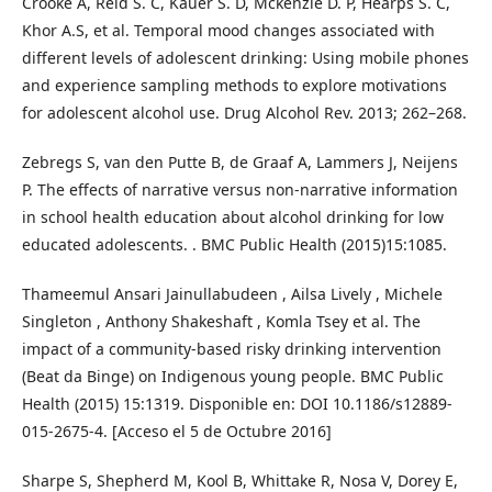
Crooke A, Reid S. C, Kauer S. D, Mckenzie D. P, Hearps S. C,
Khor A.S, et al. Temporal mood changes associated with
different levels of adolescent drinking: Using mobile phones
and experience sampling methods to explore motivations
for adolescent alcohol use. Drug Alcohol Rev. 2013; 262–268.
Zebregs S, van den Putte B, de Graaf A, Lammers J, Neijens
P. The effects of narrative versus non-narrative information
in school health education about alcohol drinking for low
educated adolescents. . BMC Public Health (2015)15:1085.
Thameemul Ansari Jainullabudeen , Ailsa Lively , Michele
Singleton , Anthony Shakeshaft , Komla Tsey et al. The
impact of a community-based risky drinking intervention
(Beat da Binge) on Indigenous young people. BMC Public
Health (2015) 15:1319. Disponible en: DOI 10.1186/s12889-
015-2675-4. [Acceso el 5 de Octubre 2016]
Sharpe S, Shepherd M, Kool B, Whittake R, Nosa V, Dorey E,