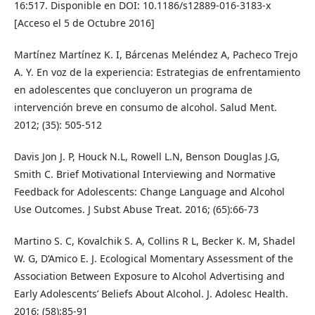
16:517. Disponible en DOI: 10.1186/s12889-016-3183-x
[Acceso el 5 de Octubre 2016]
Martínez Martínez K. I, Bárcenas Meléndez A, Pacheco Trejo
A. Y. En voz de la experiencia: Estrategias de enfrentamiento
en adolescentes que concluyeron un programa de
intervención breve en consumo de alcohol. Salud Ment.
2012; (35): 505-512
Davis Jon J. P, Houck N.L, Rowell L.N, Benson Douglas J.G,
Smith C. Brief Motivational Interviewing and Normative
Feedback for Adolescents: Change Language and Alcohol
Use Outcomes. J Subst Abuse Treat. 2016; (65):66-73
Martino S. C, Kovalchik S. A, Collins R L, Becker K. M, Shadel
W. G, D’Amico E. J. Ecological Momentary Assessment of the
Association Between Exposure to Alcohol Advertising and
Early Adolescents’ Beliefs About Alcohol. J. Adolesc Health.
2016; (58):85-91