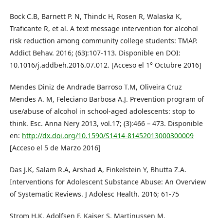
Bock C.B, Barnett P. N, Thindc H, Rosen R, Walaska K,
Traficante R, et al. A text message intervention for alcohol
risk reduction among community college students: TMAP.
Addict Behav. 2016; (63):107-113. Disponible en DOI:
10.1016/j.addbeh.2016.07.012. [Acceso el 1° Octubre 2016]
Mendes Diniz de Andrade Barroso T.M, Oliveira Cruz
Mendes A. M, Feleciano Barbosa A.J. Prevention program of
use/abuse of alcohol in school-aged adolescents: stop to
think. Esc. Anna Nery 2013, vol.17; (3):466 – 473. Disponible
en:
http://dx.doi.org/10.1590/S1414-81452013000300009
[Acceso el 5 de Marzo 2016]
Das J.K, Salam R.A, Arshad A, Finkelstein Y, Bhutta Z.A.
Interventions for Adolescent Substance Abuse: An Overview
of Systematic Reviews. J Adolesc Health. 2016; 61-75
Strom H.K, Adolfsen F, Kaiser S, Martinussen M.