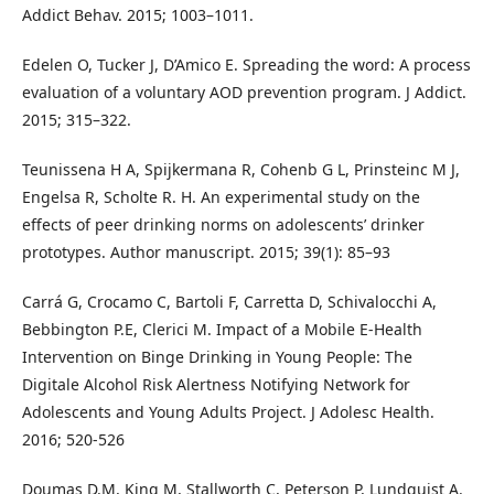
Addict Behav. 2015; 1003–1011.
Edelen O, Tucker J, D’Amico E. Spreading the word: A process
evaluation of a voluntary AOD prevention program. J Addict.
2015; 315–322.
Teunissena H A, Spijkermana R, Cohenb G L, Prinsteinc M J,
Engelsa R, Scholte R. H. An experimental study on the
effects of peer drinking norms on adolescents’ drinker
prototypes. Author manuscript. 2015; 39(1): 85–93
Carrá G, Crocamo C, Bartoli F, Carretta D, Schivalocchi A,
Bebbington P.E, Clerici M. Impact of a Mobile E-Health
Intervention on Binge Drinking in Young People: The
Digitale Alcohol Risk Alertness Notifying Network for
Adolescents and Young Adults Project. J Adolesc Health.
2016; 520-526
Doumas D.M, King M, Stallworth C, Peterson P, Lundquist A.