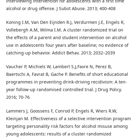
interviewing intervention for adolescents with a first time
alcohol or drug offense. J Subst Abuse. 2013; 400-408
Koning I.M, Van Den Eijnden R.J, Verdurmen J.E, Engels R,
Vollebergh A.M, Wilma I.M. A cluster randomized trial on
the effects of a parent and student intervention on alcohol
use in adolescents four years after baseline; no evidence of
catching-up behavior. Addict Behav. 2013; 2032–2039
Vaucher P, Michiels W, Lambert S.J,Favre N, Perez B,
Baertschi A, Favrat B, Gache P. Benefits of short educational
programmes in preventing drink-driving recidivism: A ten-
year follow-up randomised controlled trial. J Drug Policy.
2016; 70-76
Lammers J, Goossens F, Conrod P, Engels R, Wiers R.W,
Kleinjan M. Effectiveness of a selective intervention program
targeting personality risk factors for alcohol misuse among
young adolescents: results of a cluster randomized