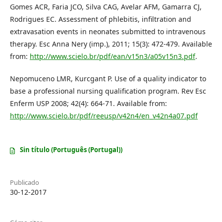
Gomes ACR, Faria JCO, Silva CAG, Avelar AFM, Gamarra CJ,
Rodrigues EC. Assessment of phlebitis, infiltration and
extravasation events in neonates submitted to intravenous
therapy. Esc Anna Nery (imp.), 2011; 15(3): 472-479. Available
from:
http://www.scielo.br/pdf/ean/v15n3/a05v15n3.pdf
.
Nepomuceno LMR, Kurcgant P. Use of a quality indicator to
base a professional nursing qualification program. Rev Esc
Enferm USP 2008; 42(4): 664-71. Available from:
http://www.scielo.br/pdf/reeusp/v42n4/en_v42n4a07.pdf
Sin título (Português (Portugal))
Publicado
30-12-2017