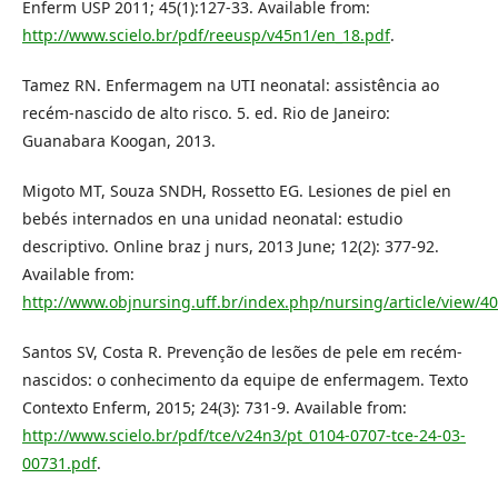
Enferm USP 2011; 45(1):127-33. Available from:
http://www.scielo.br/pdf/reeusp/v45n1/en_18.pdf
.
Tamez RN. Enfermagem na UTI neonatal: assistência ao
recém-nascido de alto risco. 5. ed. Rio de Janeiro:
Guanabara Koogan, 2013.
Migoto MT, Souza SNDH, Rossetto EG. Lesiones de piel en
bebés internados en una unidad neonatal: estudio
descriptivo. Online braz j nurs, 2013 June; 12(2): 377-92.
Available from:
http://www.objnursing.uff.br/index.php/nursing/article/view/4
Santos SV, Costa R. Prevenção de lesões de pele em recém-
nascidos: o conhecimento da equipe de enfermagem. Texto
Contexto Enferm, 2015; 24(3): 731-9. Available from:
http://www.scielo.br/pdf/tce/v24n3/pt_0104-0707-tce-24-03-
00731.pdf
.