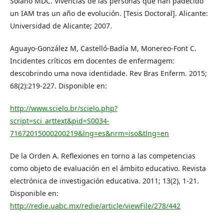
Solano MDC. Vivencias de las personas que han padecido
un IAM tras un año de evolución. [Tesis Doctoral]. Alicante:
Universidad de Alicante; 2007.
Aguayo-González M, Castelló-Badía M, Monereo-Font C.
Incidentes críticos em docentes de enfermagem:
descobrindo uma nova identidade. Rev Bras Enferm. 2015;
68(2):219-227. Disponible en:
http://www.scielo.br/scielo.php?
script=sci_arttext&pid=S0034-
71672015000200219&lng=es&nrm=iso&tlng=en
De la Orden A. Reflexiones en torno a las competencias
como objeto de evaluación en el ámbito educativo. Revista
electrónica de investigación educativa. 2011; 13(2), 1-21.
Disponible en:
http://redie.uabc.mx/redie/article/viewFile/278/442