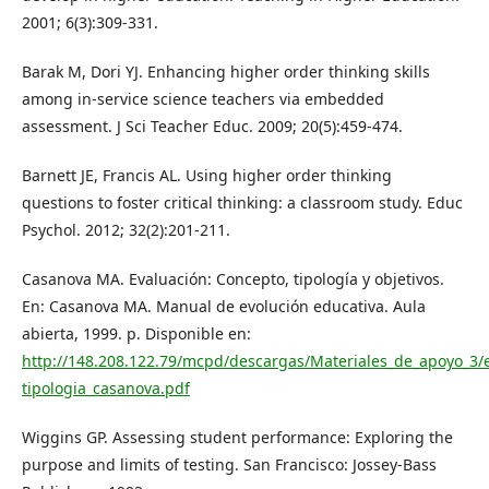
2001; 6(3):309-331.
Barak M, Dori YJ. Enhancing higher order thinking skills
among in-service science teachers via embedded
assessment. J Sci Teacher Educ. 2009; 20(5):459-474.
Barnett JE, Francis AL. Using higher order thinking
questions to foster critical thinking: a classroom study. Educ
Psychol. 2012; 32(2):201-211.
Casanova MA. Evaluación: Concepto, tipología y objetivos.
En: Casanova MA. Manual de evolución educativa. Aula
abierta, 1999. p. Disponible en:
http://148.208.122.79/mcpd/descargas/Materiales_de_apoyo_3/
tipologia_casanova.pdf
Wiggins GP. Assessing student performance: Exploring the
purpose and limits of testing. San Francisco: Jossey-Bass