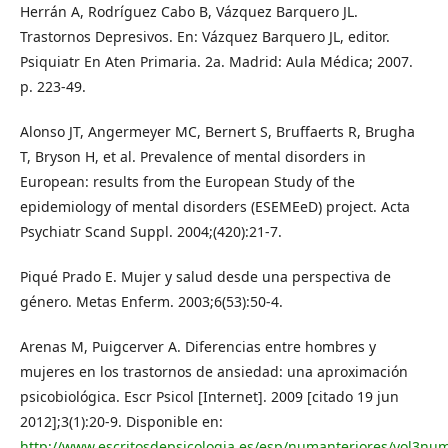
Herrán A, Rodríguez Cabo B, Vázquez Barquero JL.
Trastornos Depresivos. En: Vázquez Barquero JL, editor.
Psiquiatr En Aten Primaria. 2a. Madrid: Aula Médica; 2007.
p. 223-49.
Alonso JT, Angermeyer MC, Bernert S, Bruffaerts R, Brugha
T, Bryson H, et al. Prevalence of mental disorders in
European: results from the European Study of the
epidemiology of mental disorders (ESEMEeD) project. Acta
Psychiatr Scand Suppl. 2004;(420):21-7.
Piqué Prado E. Mujer y salud desde una perspectiva de
género. Metas Enferm. 2003;6(53):50-4.
Arenas M, Puigcerver A. Diferencias entre hombres y
mujeres en los trastornos de ansiedad: una aproximación
psicobiológica. Escr Psicol [Internet]. 2009 [citado 19 jun
2012];3(1):20-9. Disponible en:
http://www.escritosdepsicologia.es/esp/numanteriores/vol3nu