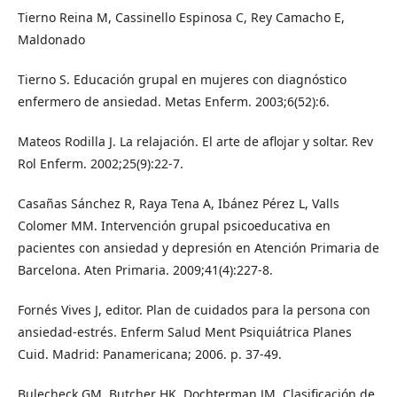
Tierno Reina M, Cassinello Espinosa C, Rey Camacho E,
Maldonado
Tierno S. Educación grupal en mujeres con diagnóstico
enfermero de ansiedad. Metas Enferm. 2003;6(52):6.
Mateos Rodilla J. La relajación. El arte de aflojar y soltar. Rev
Rol Enferm. 2002;25(9):22-7.
Casañas Sánchez R, Raya Tena A, Ibánez Pérez L, Valls
Colomer MM. Intervención grupal psicoeducativa en
pacientes con ansiedad y depresión en Atención Primaria de
Barcelona. Aten Primaria. 2009;41(4):227-8.
Fornés Vives J, editor. Plan de cuidados para la persona con
ansiedad-estrés. Enferm Salud Ment Psiquiátrica Planes
Cuid. Madrid: Panamericana; 2006. p. 37-49.
Bulecheck GM, Butcher HK, Dochterman JM. Clasificación de