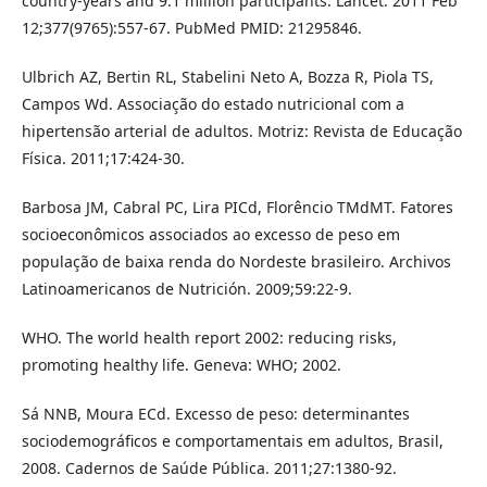
country-years and 9.1 million participants. Lancet. 2011 Feb
12;377(9765):557-67. PubMed PMID: 21295846.
Ulbrich AZ, Bertin RL, Stabelini Neto A, Bozza R, Piola TS,
Campos Wd. Associação do estado nutricional com a
hipertensão arterial de adultos. Motriz: Revista de Educação
Física. 2011;17:424-30.
Barbosa JM, Cabral PC, Lira PICd, Florêncio TMdMT. Fatores
socioeconômicos associados ao excesso de peso em
população de baixa renda do Nordeste brasileiro. Archivos
Latinoamericanos de Nutrición. 2009;59:22-9.
WHO. The world health report 2002: reducing risks,
promoting healthy life. Geneva: WHO; 2002.
Sá NNB, Moura ECd. Excesso de peso: determinantes
sociodemográficos e comportamentais em adultos, Brasil,
2008. Cadernos de Saúde Pública. 2011;27:1380-92.