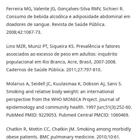
Ferreira MG, Valente JG, Gonçalves-Silva RMV, Sichieri R.
Consumo de bebida alcoólica e adiposidade abdominal em
doadores de sangue. Revista de Saúde Pública.
2008;42:1067-73.
Lino MZR, Muniz PT, Siqueira KS. Prevalência e fatores
associados ao excesso de peso em adultos: inquérito
populacional em Rio Branco, Acre, Brasil, 2007-2008.
Cadernos de Saúde Pública. 2011;27:797-810.
Molarius A, Seidell JC, Kuulasmaa K, Dobson AJ, Sans S.
Smoking and relative body weight: an international
perspective from the WHO MONICA Project. Journal of
epidemiology and community health. 1997 Jun;51(3):252-60.
PubMed PMID: 9229053. Pubmed Central PMCID: 1060469.
Chatkin R, Mottin CC, Chatkin JM. Smoking among morbidly
obese patients. BMC pulmonary medicine. 2010;10:61.