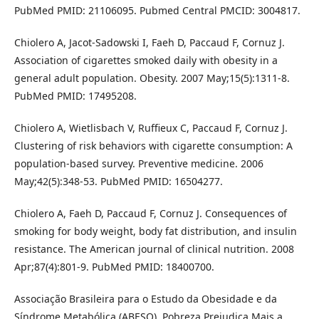
PubMed PMID: 21106095. Pubmed Central PMCID: 3004817.
Chiolero A, Jacot-Sadowski I, Faeh D, Paccaud F, Cornuz J.
Association of cigarettes smoked daily with obesity in a
general adult population. Obesity. 2007 May;15(5):1311-8.
PubMed PMID: 17495208.
Chiolero A, Wietlisbach V, Ruffieux C, Paccaud F, Cornuz J.
Clustering of risk behaviors with cigarette consumption: A
population-based survey. Preventive medicine. 2006
May;42(5):348-53. PubMed PMID: 16504277.
Chiolero A, Faeh D, Paccaud F, Cornuz J. Consequences of
smoking for body weight, body fat distribution, and insulin
resistance. The American journal of clinical nutrition. 2008
Apr;87(4):801-9. PubMed PMID: 18400700.
Associação Brasileira para o Estudo da Obesidade e da
Síndrome Metabólica (ABESO). Pobreza Prejudica Mais a