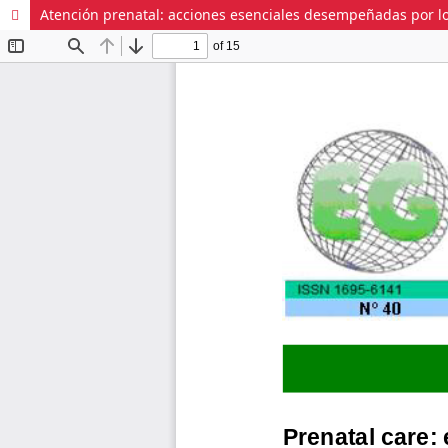
Atención prenatal: acciones esenciales desempeñadas por l