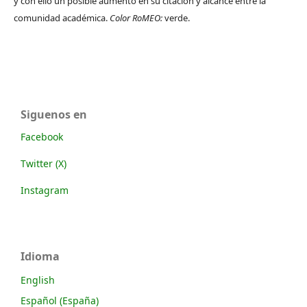
y con ello un posible aumento en su citación y alcance entre la
comunidad académica.
Color RoMEO:
verde.
Siguenos en
Facebook
Twitter (X)
Instagram
Idioma
English
Español (España)