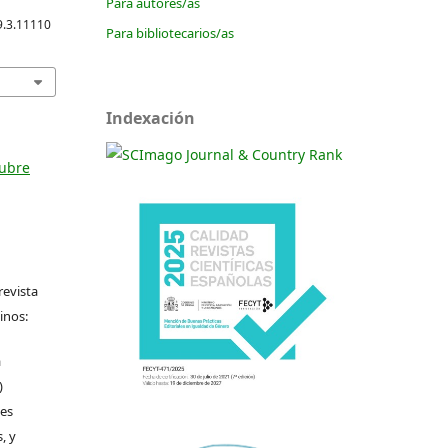
Para autores/as
9.3.11110
Para bibliotecarios/as
Indexación
tubre
revista
inos:
a
)
les
, y