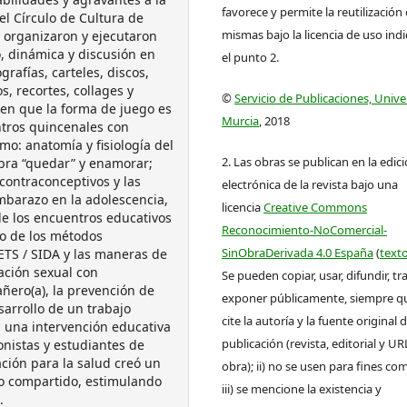
favorece y permite la reutilización 
el Círculo de Cultura de
mismas bajo la licencia de uso ind
se organizaron y ejecutaron
o, dinámica y discusión en
el punto 2.
grafías, carteles, discos,
, recortes, collages y
©
Servicio de Publicaciones, Univ
een que la forma de juego es
Murcia
, 2018
ntros quincenales con
mo: anatomía y fisiología del
2. Las obras se publican en la edic
abra “quedar” y enamorar;
contraconceptivos y las
electrónica de la revista bajo una
mbarazo en la adolescencia,
licencia
Creative Commons
e los encuentros educativos
Reconocimiento-NoComercial-
o de los métodos
SinObraDerivada 4.0 España
(
texto
ETS / SIDA y las maneras de
ación sexual con
Se pueden copiar, usar, difundir, tr
ñero(a), la prevención de
exponer públicamente, siempre que
arrollo de un trabajo
cite la autoría y la fuente original 
 una intervención educativa
publicación (revista, editorial y UR
onistas y estudiantes de
ción para la salud creó un
obra); ii) no se usen para fines com
to compartido, estimulando
iii) se mencione la existencia y
.