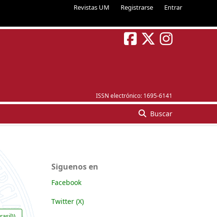
Revistas UM
Registrarse
Entrar
ISSN electrónico:
1695-6141
Buscar
Siguenos en
Facebook
Twitter (X)
asil))