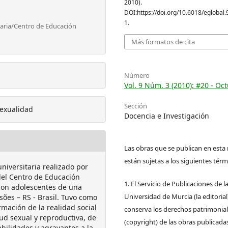
2010).
DOI:https://doi.org/10.6018/eglobal.
1.
Maria/Centro de Educación
Más formatos de cita
Número
Vol. 9 Núm. 3 (2010): #20 - Oc
Sección
Sexualidad
Docencia e Investigación
Las obras que se publican en esta 
están sujetas a los siguientes térm
universitaria realizado por
del Centro de Educación
1. El Servicio de Publicaciones de l
con adolescentes de una
Universidad de Murcia (la editorial
sões – RS - Brasil. Tuvo como
ormación de la realidad social
conserva los derechos patrimonia
ud sexual y reproductiva, de
(copyright) de las obras publicadas
bilidades y agravantes a la