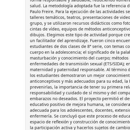
salud. La metodología adoptada fue la referencia d
Paulo Freire. Para la ejecución de las actividades 
talleres temáticos, teatros, presentaciones de vide
grupo, y se utilizaron recursos didácticos como foto
cintas de vídeo, equipos de métodos anticonceptivos
dibujos. Elegimos este tipo de actividad porque cr
un facilitador del aprendizaje. Fueron cinco encue
estudiantes de dos clases de 8ª serie, con temas co
cuerpo en la adolescencia; el significado de la pal
masturbación y conocimiento del cuerpo; métodos 
enfermedades de transmisión sexual (ETS/SIDA); e
maternidad y paternidad responsable. Al término d
los estudiantes demostraron un mejor conocimient
anticonceptivos y más adecuados para su edad, la 
prevenirlas, la importancia de tener su primera rel
responsabilidad y cuidado de sí mismo y del compa
embarazos no deseados. El proyecto permitió el des
educativo positivo de mejora humana, se considera
adecuada para los adolescentes, docentes, extensi
enfermería. Se concluyó que este proceso de educa
espacio de reflexión y construcción de conocimien
la participación activa y hacerlos sujetos de cambio