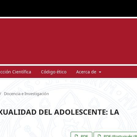
ción Científica
Código ético
Acerca de
/
Docencia e Investigación
EXUALIDAD DEL ADOLESCENTE: LA
PDF
PDF (Português (Br