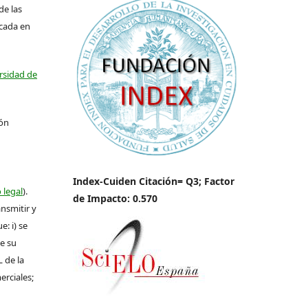
de las
icada en
ersidad de
ión
Index-Cuiden Citación= Q3; Factor
 legal
).
de Impacto: 0.570
ansmitir y
: i) se
de su
L de la
erciales;