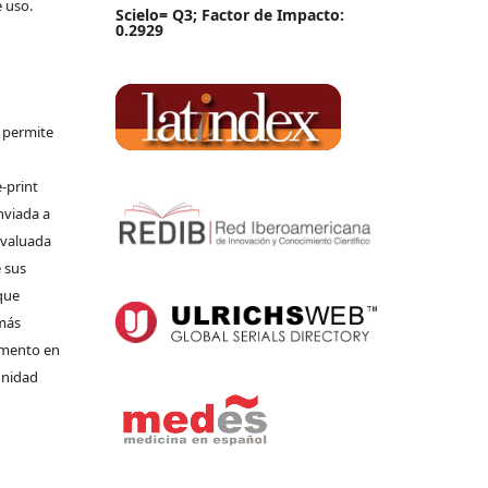
e uso.
Scielo= Q3; Factor de Impacto:
0.2929
e permite
-print
nviada a
 evaluada
 sus
que
 más
umento en
unidad