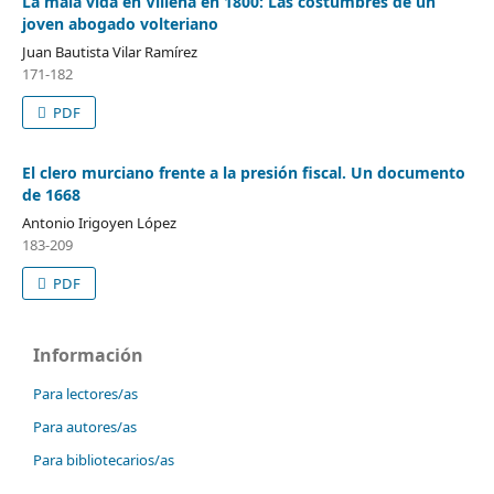
La mala vida en Villena en 1800: Las costumbres de un
joven abogado volteriano
Juan Bautista Vilar Ramírez
171-182
PDF
El clero murciano frente a la presión fiscal. Un documento
de 1668
Antonio Irigoyen López
183-209
PDF
Información
Para lectores/as
Para autores/as
Para bibliotecarios/as