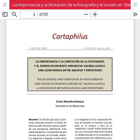
La importancia y la limitación de la fotografía y el sonido en "Desierto sonoro" de Valeria Luiselli: una convivencia entre archivo y repertorio.