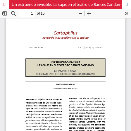
Un estruendo invisible: las cajas en el teatro de Bances Candamo