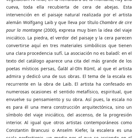
cueva, toda ella recubierta de cera de abejas. Esta
intervención en el paisaje natural realizada por el artista
alemán Wolfgang Laib y que lleva por título
Chambre de cire
pour la montagne
(2000), expresa muy bien la idea del viaje
iniciático. La piedra, el verdor del paisaje y la cera parecen
convertirse aquí en tres materiales simbólicos que tienen
una clara procedencia sufí. La asociación no es baladí: en el
texto del catálogo aparece una cita del más grande de los
poetas místicos persas, Ğalāl al-Dīn Rūmī, al que el artista
admira y dedicó una de sus obras. El tema de la escala es
recurrente en la obra de Laib. El artista ha confesado en
numerosas ocasiones el sentido metafísico, espiritual, que
envuelve su pensamiento y su obra. Así pues, la escala no
es para él una mera construcción arquitectónica, sino un
símbolo del viaje iniciático, del ascenso, de la progresión
interior. Al igual que otros artistas contemporáneos como
Constantin Brancusi o Anselm Kiefer, la escalera es una
scala perfectionis, un medio por el que se asciende en el