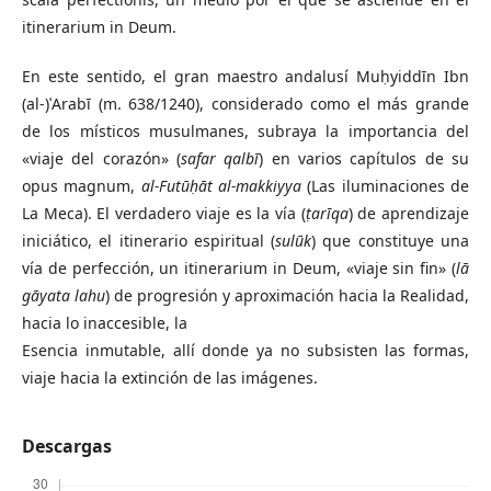
itinerarium in Deum.
En este sentido, el gran maestro andalusí Muḥyiddīn Ibn
(al-)ʿArabī (m. 638/1240), considerado como el más grande
de los místicos musulmanes, subraya la importancia del
«viaje del corazón» (
safar qalbī
) en varios capítulos de su
opus magnum,
al-Futūḥāt al-makkiyya
(Las iluminaciones de
La Meca). El verdadero viaje es la vía (
ṭarīqa
) de aprendizaje
iniciático, el itinerario espiritual (
sulūk
) que constituye una
vía de perfección, un itinerarium in Deum, «viaje sin fin» (
lā
gāyata lahu
) de progresión y aproximación hacia la Realidad,
hacia lo inaccesible, la
Esencia inmutable, allí donde ya no subsisten las formas,
viaje hacia la extinción de las imágenes.
Descargas