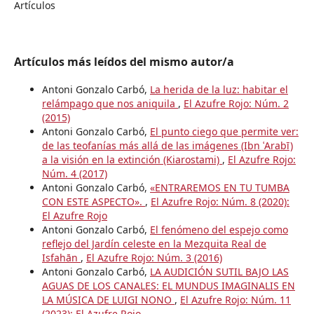
Artículos
Artículos más leídos del mismo autor/a
Antoni Gonzalo Carbó,
La herida de la luz: habitar el
relámpago que nos aniquila
,
El Azufre Rojo: Núm. 2
(2015)
Antoni Gonzalo Carbó,
El punto ciego que permite ver:
de las teofanías más allá de las imágenes (Ibn ʿArabī)
a la visión en la extinción (Kiarostami)
,
El Azufre Rojo:
Núm. 4 (2017)
Antoni Gonzalo Carbó,
«ENTRAREMOS EN TU TUMBA
CON ESTE ASPECTO».
,
El Azufre Rojo: Núm. 8 (2020):
El Azufre Rojo
Antoni Gonzalo Carbó,
El fenómeno del espejo como
reflejo del Jardín celeste en la Mezquita Real de
Isfahān
,
El Azufre Rojo: Núm. 3 (2016)
Antoni Gonzalo Carbó,
LA AUDICIÓN SUTIL BAJO LAS
AGUAS DE LOS CANALES: EL MUNDUS IMAGINALIS EN
LA MÚSICA DE LUIGI NONO
,
El Azufre Rojo: Núm. 11
(2023): El Azufre Rojo