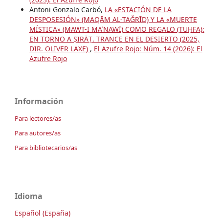
Antoni Gonzalo Carbó,
LA «ESTACIÓN DE LA
DESPOSESIÓN» (MAQĀM AL-TAǦRĪD) Y LA «MUERTE
MÍSTICA» (MAWT-I MAʿNAWĪ) COMO REGALO (TUḤFA):
EN TORNO A ṢIRĀṬ. TRANCE EN EL DESIERTO (2025,
DIR. OLIVER LAXE)
,
El Azufre Rojo: Núm. 14 (2026): El
Azufre Rojo
Información
Para lectores/as
Para autores/as
Para bibliotecarios/as
Idioma
Español (España)