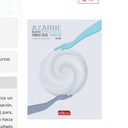
cursos
liza un
uación,
) para,
a hacia
sultado