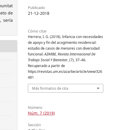
munitat
Publicado
jeto de
21-12-2018
 sería
Cómo citar
Herrera, I. G. (2018). Infancia con necesidades
de apoyo y fin del acogimiento residencial:
estudio de casos de menores con diversidad
funcional.
AZARBE, Revista Internacional De
Trabajo Social Y Bienestar
, (7), 37–46.
Recuperado a partir de
https://revistas.um.es/azarbe/article/view/326
481
Más formatos de cita
Número
Núm. 7 (2018)
Sección