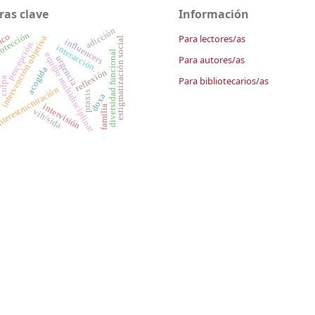
ras clave
Información
adicción
otección
ico
Para lectores/as
intervención objetiva
estigmatización social
influencers
percepción.
interacción.
diversidad funcional
equipo multidisciplinar
Para autores/as
urgencia
acogida
o
reflexión
Para bibliotecarios/as
culpa
nterestructuración
praxis
doxa
intervisión
familia
vih/sida