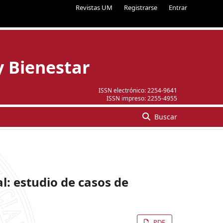
Revistas UM
Registrarse
Entrar
y Bienestar
ISSN electrónico:
2254-9641
ISSN impreso:
2255-4955
Buscar
l: estudio de casos de
PDF