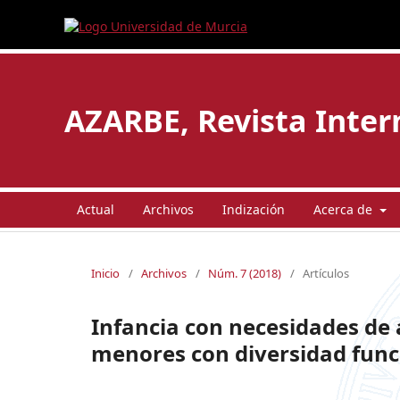
AZARBE, Revista Intern
Actual
Archivos
Indización
Acerca de
Inicio
/
Archivos
/
Núm. 7 (2018)
/
Artículos
Infancia con necesidades de 
menores con diversidad func