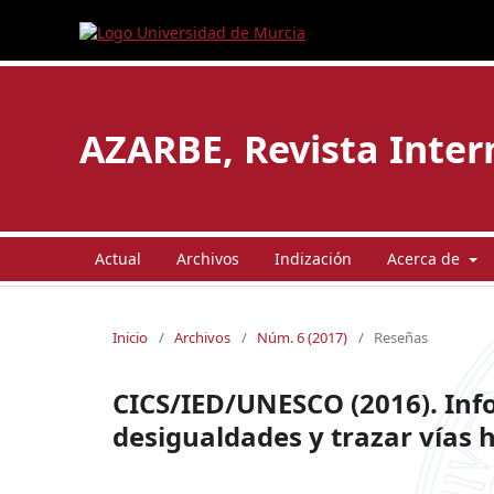
AZARBE, Revista Intern
Actual
Archivos
Indización
Acerca de
Inicio
/
Archivos
/
Núm. 6 (2017)
/
Reseñas
CICS/IED/UNESCO (2016). Info
desigualdades y trazar vías 