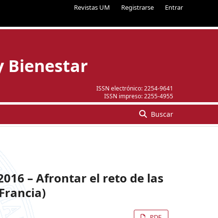
Revistas UM
Registrarse
Entrar
y Bienestar
ISSN electrónico:
2254-9641
ISSN impreso:
2255-4955
Buscar
16 – Afrontar el reto de las
Francia)
PDF