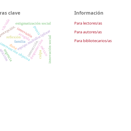
ras clave
Información
vih/sida
Para lectores/as
estigmatización social
ercepción.
praxis
intervisión
equipo multidisciplinar
Para autores/as
acogida
innovación social
reflexión
Para bibliotecarios/as
desprotección
interacción.
familia
intervención objetiva
doxa
méxico
adicción
urgencia
culpa