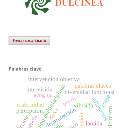
Enviar un artículo
Palabras clave
intervención objetiva
palabras claves
equipo multidisciplinar
intervisión
diversidad funcional
acogida
culpa
praxis
influencers
maternidad
vih/sida
estudio mixto
desprotección
doxa
percepción.
reflexión
urgencia
adicción
familia
méxico