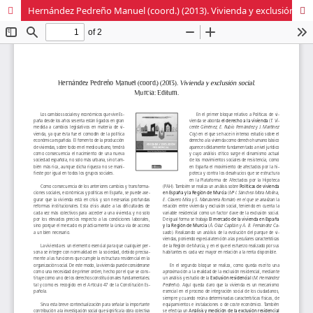
Hernández Pedreño Manuel (coord.) (2013). Vivienda y exclusión social. Murcia: Editum