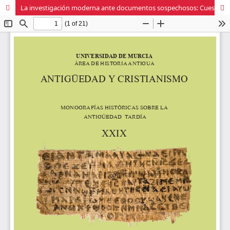
La investigación moderna ante documentos sospechosos: Cuestiones de ficción, falsificación y autenticidad