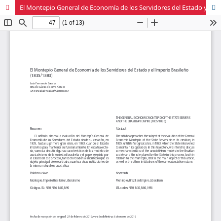
El Montepio General de Economía de los Servidores del Estado y el Imperio Brasileño (1835/1883)