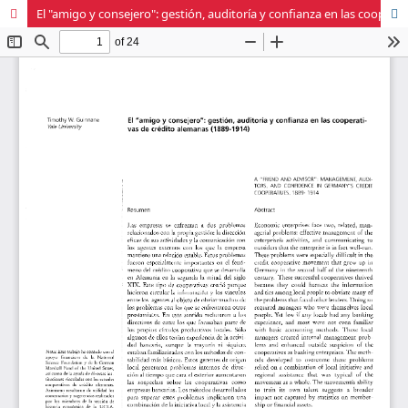
El "amigo y consejero": gestión, auditoría y confianza en las cooperativas de crédito alemanas (1889-1914)