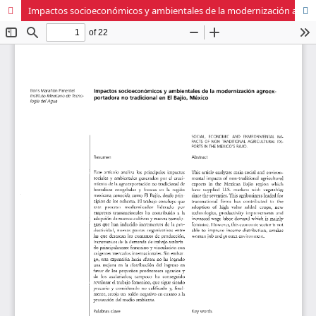
Impactos socioeconómicos y ambientales de la modernización agroexportadora no tradicional en El Bajío, México