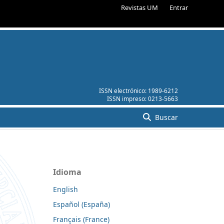
Revistas UM
Entrar
ISSN electrónico:
1989-6212
ISSN impreso:
0213-5663
Buscar
Idioma
English
Español (España)
Français (France)