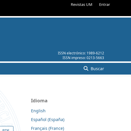
Revistas UM
Entrar
ISSN electrónico:
1989-6212
ISSN impreso:
0213-5663
Buscar
Idioma
English
Español (España)
Français (France)
PDF