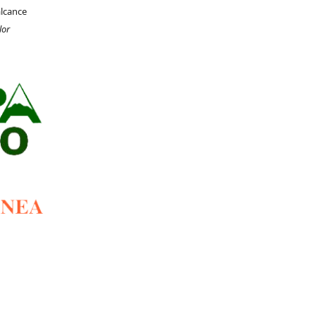
alcance
lor