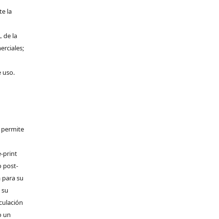
te la
L de la
erciales;
e uso.
e permite
-print
o post-
 para su
 su
rculación
o un