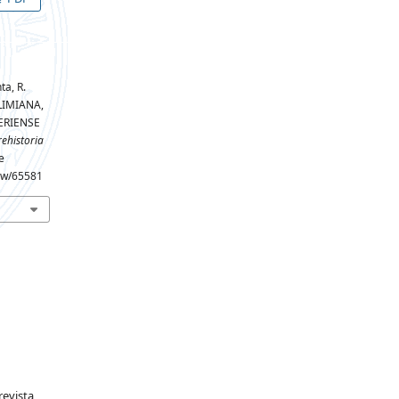
nta, R.
LIMIANA,
TERIENSE
rehistoria
e
iew/65581
revista