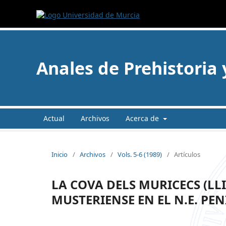
Anales de Prehistoria
Actual
Archivos
Acerca de
Inicio
/
Archivos
/
Vols. 5-6 (1989)
/
Artículos
LA COVA DELS MURICECS (LLI
MUSTERIENSE EN EL N.E. PE