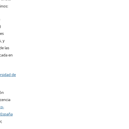
inos:
a
)
les
, y
de las
icada en
ersidad de
ión
icencia
to-
 España
r,