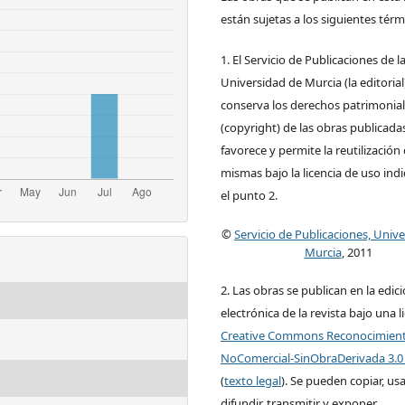
están sujetas a los siguientes térm
1. El Servicio de Publicaciones de l
Universidad de Murcia (la editorial
conserva los derechos patrimonia
(copyright) de las obras publicadas
favorece y permite la reutilización 
mismas bajo la licencia de uso ind
el punto 2.
©
Servicio de Publicaciones, Univ
Murcia
, 2011
2. Las obras se publican en la edic
electrónica de la revista bajo una l
Creative Commons Reconocimien
NoComercial-SinObraDerivada 3.0
(
texto legal
). Se pueden copiar, usa
difundir, transmitir y exponer