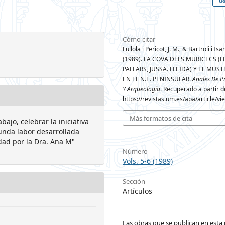
Cómo citar
Fullola i Pericot, J. M., & Bartroli i Isa
(1989). LA COVA DELS MURICECS (L
PALLARS, JUSSA. LLEIDA) Y EL MUS
EN EL N.E. PENINSULAR.
Anales De P
Y Arqueología
. Recuperado a partir d
https://revistas.um.es/apa/article/v
Más formatos de cita
ajo, celebrar la iniciativa
unda labor desarrollada
dad por la Dra. Ana M"
Número
Vols. 5-6 (1989)
Sección
Artículos
Las obras que se publican en esta 