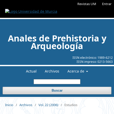
Revistas UM
Entrar
Anales de Prehistoria y
Arqueología
ISSN electrónico:
1989-6212
ISSN impreso:
0213-5663
Actual
Archivos
Acerca de
Buscar
Inicio
/
Archivos
/
Vol. 22 (2006)
/
Estudios