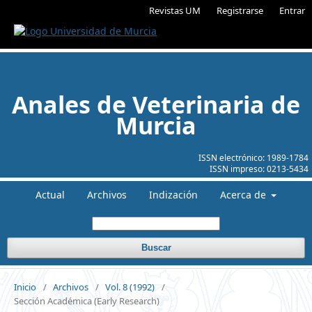
Revistas UM
Registrarse
Entrar
Anales de Veterinaria de
Murcia
ISSN electrónico:
1989-1784
ISSN impreso:
0213-5434
Actual
Archivos
Indización
Acerca de
Buscar
Inicio
/
Archivos
/
Vol. 8 (1992)
/
Sección Académica (Early Research)