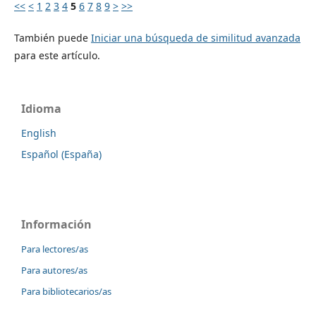
<<
<
1
2
3
4
5
6
7
8
9
>
>>
También puede
Iniciar una búsqueda de similitud avanzada
para este artículo.
Idioma
English
Español (España)
Información
Para lectores/as
Para autores/as
Para bibliotecarios/as