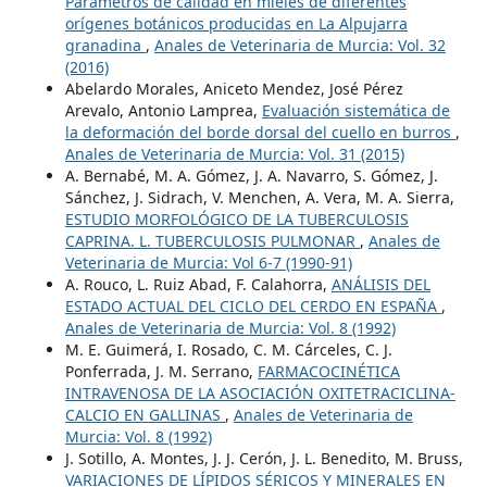
Parámetros de calidad en mieles de diferentes
orígenes botánicos producidas en La Alpujarra
granadina
,
Anales de Veterinaria de Murcia: Vol. 32
(2016)
Abelardo Morales, Aniceto Mendez, José Pérez
Arevalo, Antonio Lamprea,
Evaluación sistemática de
la deformación del borde dorsal del cuello en burros
,
Anales de Veterinaria de Murcia: Vol. 31 (2015)
A. Bernabé, M. A. Gómez, J. A. Navarro, S. Gómez, J.
Sánchez, J. Sidrach, V. Menchen, A. Vera, M. A. Sierra,
ESTUDIO MORFOLÓGICO DE LA TUBERCULOSIS
CAPRINA. L. TUBERCULOSIS PULMONAR
,
Anales de
Veterinaria de Murcia: Vol 6-7 (1990-91)
A. Rouco, L. Ruiz Abad, F. Calahorra,
ANÁLISIS DEL
ESTADO ACTUAL DEL CICLO DEL CERDO EN ESPAÑA
,
Anales de Veterinaria de Murcia: Vol. 8 (1992)
M. E. Guimerá, I. Rosado, C. M. Cárceles, C. J.
Ponferrada, J. M. Serrano,
FARMACOCINÉTICA
INTRAVENOSA DE LA ASOCIACIÓN OXITETRACICLINA-
CALCIO EN GALLINAS
,
Anales de Veterinaria de
Murcia: Vol. 8 (1992)
J. Sotillo, A. Montes, J. J. Cerón, J. L. Benedito, M. Bruss,
VARIACIONES DE LÍPIDOS SÉRICOS Y MINERALES EN