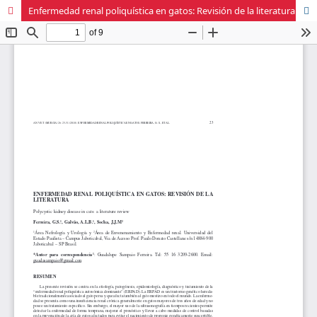
Enfermedad renal poliquística en gatos: Revisión de la literatura