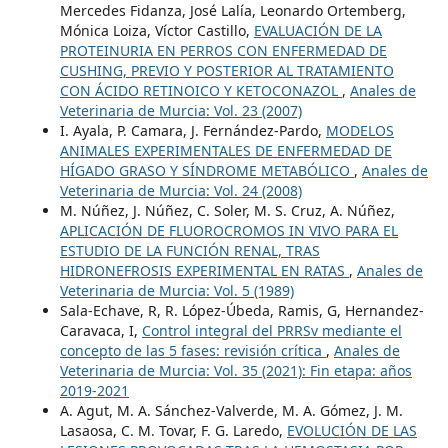
Mercedes Fidanza, José Lalía, Leonardo Ortemberg,
Mónica Loiza, Víctor Castillo,
EVALUACIÓN DE LA
PROTEINURIA EN PERROS CON ENFERMEDAD DE
CUSHING, PREVIO Y POSTERIOR AL TRATAMIENTO
CON ÁCIDO RETINOICO Y KETOCONAZOL
,
Anales de
Veterinaria de Murcia: Vol. 23 (2007)
I. Ayala, P. Camara, J. Fernández-Pardo,
MODELOS
ANIMALES EXPERIMENTALES DE ENFERMEDAD DE
HÍGADO GRASO Y SÍNDROME METABÓLICO
,
Anales de
Veterinaria de Murcia: Vol. 24 (2008)
M. Núñez, J. Núñez, C. Soler, M. S. Cruz, A. Núñez,
APLICACIÓN DE FLUOROCROMOS IN VIVO PARA EL
ESTUDIO DE LA FUNCIÓN RENAL, TRAS
HIDRONEFROSIS EXPERIMENTAL EN RATAS
,
Anales de
Veterinaria de Murcia: Vol. 5 (1989)
Sala-Echave, R, R. López-Úbeda, Ramis, G, Hernandez-
Caravaca, I,
Control integral del PRRSv mediante el
concepto de las 5 fases: revisión crítica
,
Anales de
Veterinaria de Murcia: Vol. 35 (2021): Fin etapa: años
2019-2021
A. Agut, M. A. Sánchez-Valverde, M. A. Gómez, J. M.
Lasaosa, C. M. Tovar, F. G. Laredo,
EVOLUCIÓN DE LAS