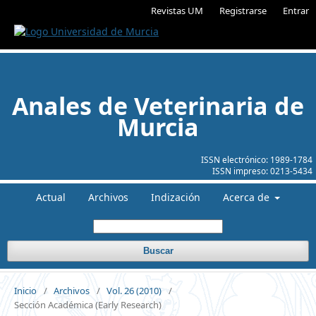
Revistas UM
Registrarse
Entrar
Anales de Veterinaria de
Murcia
ISSN electrónico:
1989-1784
ISSN impreso:
0213-5434
Actual
Archivos
Indización
Acerca de
Buscar
Inicio
/
Archivos
/
Vol. 26 (2010)
/
Sección Académica (Early Research)