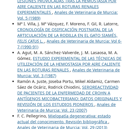
LESIONES PROVOCADAS TRAS LA HEMOSTASIA POR
AIRE CALIENTE EN LAS ROTURAS RENALES
EXPERIMENTALES
,
Anales de Veterinaria de Murcia:
Vol. 5 (1989)
Mª I. Villa, J. Mª Vázquez, F. Moreno, F. Gil, R. Latorre,
CRONOLOGÍA DE OSIFICACIÓN POSTNATAL DE LA
ARTICULACIÓN DE LA RODILLA EN EL GATO SIAMÉS,
FELIS CATUS
L.
,
Anales de Veterinaria de Murcia: Vol 6-
7 (1990-91)
A. Agut, M. A. Sánchez-Valverde, J. M. Lasaosa, M. A.
Gómez,
ESTUDIO EXPERIMENTAL DE LAS TÉCNICAS DE
UTILIZACIÓN DE LA HEMOSTASIA POR AIRE CALIENTE
EN LAS ROTURAS RENALES
,
Anales de Veterinaria de
Murcia: Vol. 3 (1987)
Ramón A. Juste, Joseba Portu, Mikel Aldamiz, Carmen
Sáez de Ocáriz, Rodrick Chiodini,
SEROREACTIVIDAD
DE PACIENTES DE LA ENFERMEDAD DE CROHN A
ANTÍGENOS MICOBACTERIANO: DATOS ORIGINALES Y
REVISIÓN DE LOS ESTUDIOS PIONEROS
,
Anales de
Veterinaria de Murcia: Vol. 23 (2007)
F. C. Pellegrino,
Mielopatía degenerativa: estado
actual del conocimiento. Revisión bibliográfica
,
Anales de Veterinaria de Murcia: Vol. 29 (2013)